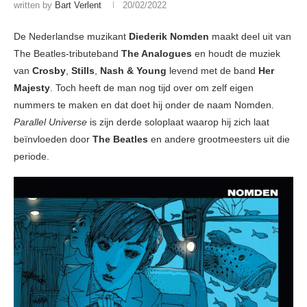
written by
Bart Verlent
20/02/2022
De Nederlandse muzikant
Diederik Nomden
maakt deel uit van
The Beatles-tributeband
The Analogues
en houdt de muziek
van
Crosby
,
Stills
,
Nash
&
Young
levend met de band
Her
Majesty
. Toch heeft de man nog tijd over om zelf eigen
nummers te maken en dat doet hij onder de naam Nomden.
Parallel Universe
is zijn derde soloplaat waarop hij zich laat
beïnvloeden door
The Beatles
en andere grootmeesters uit die
periode.