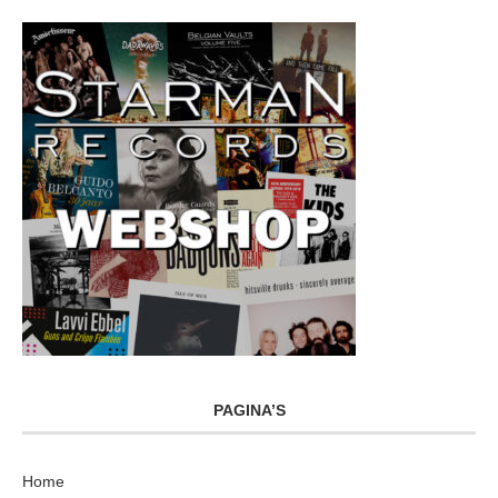
PAGINA’S
Home