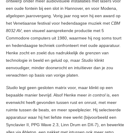
ontwierp onder meer audiovisuele installaties met lasers voor
een oude fontein bij een slot in Hannover, en voor Modena,
afgelopen jaarovergang. Vorig jaar nog won hij een award op
het Venetiaanse festival voor hedendaagse muziek met
CBM
8032 AV
, een visueel aansprekende productie met 5
Commodore computers uit 1980, waarmee hij nog soms tourt
en hedendaagse techniek confronteert met oude apparatuur.
Henke zocht en zoekt dus nadrukkelijk de grenzen van
technologie in beeld en geluid op, maar
Studio
klinkt
eenvoudiger, minder doorwrocht en intuïtiever dan je zou
verwachten op basis van vorige platen.
Studio
legt geen gesloten matrix voor, maar klinkt op een
bepaalde manier bevrijd. Alsof Henke meer
in control
is, een
evenwicht heeft gevonden tussen rust en onrust, met meer
ruimte tussen de beats, en meer speelplezier. Hij selecteerde
apparatuur waar hij het liefste mee werkt (bijvoorbeeld een
Synclavier II, PPG Wave 2.3, Linn Drum en DX-7), en bewerkte
alles via Ableton, een pakket met intussen ook meer retro