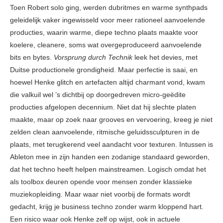
Toen Robert solo ging, werden dubritmes en warme synthpads
geleidelijk vaker ingewisseld voor meer rationeel aanvoelende
producties, waarin warme, diepe techno plaats maakte voor
koelere, cleanere, soms wat overgeproduceerd aanvoelende
bits en bytes.
Vorsprung durch Technik
leek het devies, met
Duitse productionele grondigheid. Maar perfectie is saai, en
hoewel Henke glitch en artefacten altijd charmant vond, kwam
die valkuil wel ’s dichtbij op doorgedreven micro-geëdite
producties afgelopen decennium. Niet dat hij slechte platen
maakte, maar op zoek naar grooves en vervoering, kreeg je niet
zelden clean aanvoelende, ritmische geluidssculpturen in de
plaats, met terugkerend veel aandacht voor texturen. Intussen is
Ableton mee in zijn handen een zodanige standaard geworden,
dat het techno heeft helpen mainstreamen. Logisch omdat het
als toolbox deuren opende voor mensen zonder klassieke
muziekopleiding. Maar waar niet voorbij de formats wordt
gedacht, krijg je business techno zonder warm kloppend hart.
Een risico waar ook Henke zelf op wijst, ook in actuele