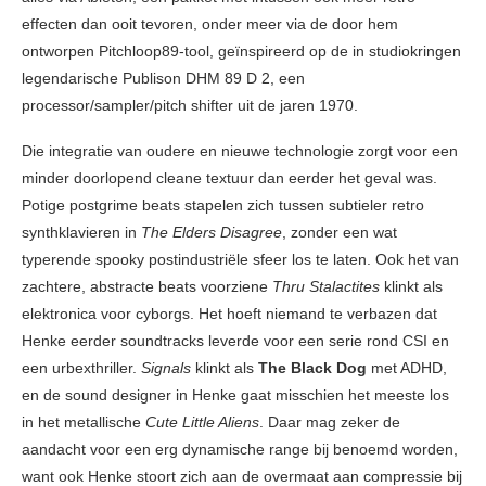
effecten dan ooit tevoren, onder meer via de door hem
ontworpen Pitchloop89-tool, geïnspireerd op de in studiokringen
legendarische Publison DHM 89 D 2, een
processor/sampler/pitch shifter uit de jaren 1970.
Die integratie van oudere en nieuwe technologie zorgt voor een
minder doorlopend cleane textuur dan eerder het geval was.
Potige postgrime beats stapelen zich tussen subtieler retro
synthklavieren in
The Elders Disagree
, zonder een wat
typerende spooky postindustriële sfeer los te laten. Ook het van
zachtere, abstracte beats voorziene
Thru Stalactites
klinkt als
elektronica voor cyborgs. Het hoeft niemand te verbazen dat
Henke eerder soundtracks leverde voor een serie rond CSI en
een urbexthriller.
Signals
klinkt als
The Black Dog
met ADHD,
en de sound designer in Henke gaat misschien het meeste los
in het metallische
Cute Little Aliens
. Daar mag zeker de
aandacht voor een erg dynamische range bij benoemd worden,
want ook Henke stoort zich aan de overmaat aan compressie bij