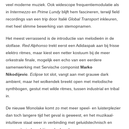
veel moderne muziek. Ook widescope frequentiemodulatie als
in
Intermezzo
en
Prime Lundy
blijft hem fascineren, terwijl field
recordings van een trip door Italië
Global Transport
inkleuren,
met heel slimme bewerking van stemopnamen.
Het meest verrassend is de introductie van melodieën in de
slotfase.
Red Alphonso
trekt eerst een Adidaspak aan bij frisse
elektro ritmes, maar kiest een netter kostuum bij de meer
orkestrale finale, mogelijk een echo van een eerdere
samenwerking met Servische componist
Marko
Nikodijevic
.
Eclipse
tot slot, vangt aan met grauwe dark
ambient, maar het wolkendek breekt open met melodische
synthbogen, gestut met wilde ritmes, tussen industrial en tribal
in.
De nieuwe Monolake komt zo met meer speel- en luisterplezier
dan toch langere tijd het geval is geweest, en het muzikaal-
intuïtieve staat weer in verbinding met geluidstechnisch en