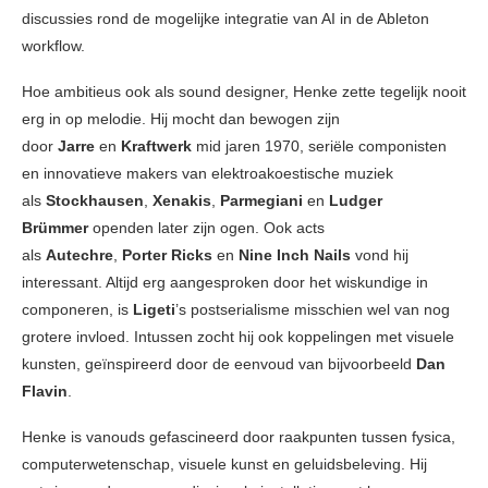
discussies rond de mogelijke integratie van AI in de Ableton
workflow.
Hoe ambitieus ook als sound designer, Henke zette tegelijk nooit
erg in op melodie. Hij mocht dan bewogen zijn
door
Jarre
en
Kraftwerk
mid jaren 1970, seriële componisten
en innovatieve makers van elektroakoestische muziek
als
Stockhausen
,
Xenakis
,
Parmegiani
en
Ludger
Brümmer
openden later zijn ogen. Ook acts
als
Autechre
,
Porter Ricks
en
Nine Inch Nails
vond hij
interessant. Altijd erg aangesproken door het wiskundige in
componeren, is
Ligeti
’s postserialisme misschien wel van nog
grotere invloed. Intussen zocht hij ook koppelingen met visuele
kunsten, geïnspireerd door de eenvoud van bijvoorbeeld
Dan
Flavin
.
Henke is vanouds gefascineerd door raakpunten tussen fysica,
computerwetenschap, visuele kunst en geluidsbeleving. Hij