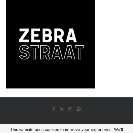
This website uses cookies to improve your experience. We'll
© 2022 - Luminous Dash All Rights Reserved