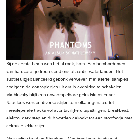
Bij de eerste beats was het al raak, bam. Een bombardement
van hardcore gedreun deed ons al aardig watertanden. Het
subtiel uitgebalanceerd gebonk verweven met allerlei samples
nodigden de dansspiertjes uit om in overdrive te schakelen.
Mathlovsky blijft een onvoorspelbare geluidskunstenaar.
Naadloos worden diverse stijlen aan elkaar genaaid tot
meeslepende tracks vol avontuurlijke uitspattingen. Breakbeat,
elektro, dark step en dub worden gekookt tot een stoofpotje met
gekruide lekkernijen.
Afwisseling troef op
Phantoms
. Van breakcore beats met