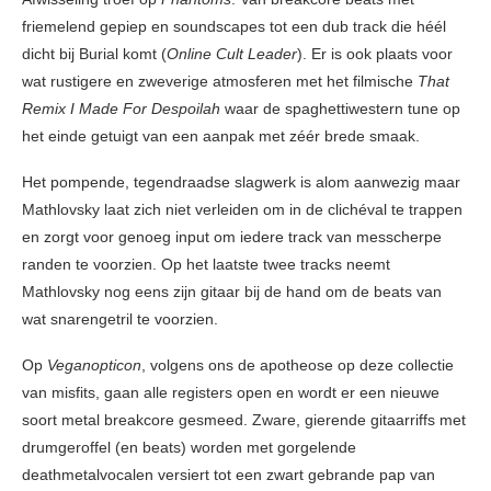
friemelend gepiep en soundscapes tot een dub track die héél
dicht bij Burial komt (
Online Cult Leader
). Er is ook plaats voor
wat rustigere en zweverige atmosferen met het filmische
That
Remix I Made For Despoilah
waar de spaghettiwestern tune op
het einde getuigt van een aanpak met zéér brede smaak.
Het pompende, tegendraadse slagwerk is alom aanwezig maar
Mathlovsky laat zich niet verleiden om in de clichéval te trappen
en zorgt voor genoeg input om iedere track van messcherpe
randen te voorzien. Op het laatste twee tracks neemt
Mathlovsky nog eens zijn gitaar bij de hand om de beats van
wat snarengetril te voorzien.
Op
Veganopticon
, volgens ons de apotheose op deze collectie
van misfits, gaan alle registers open en wordt er een nieuwe
soort metal breakcore gesmeed. Zware, gierende gitaarriffs met
drumgeroffel (en beats) worden met gorgelende
deathmetalvocalen versiert tot een zwart gebrande pap van