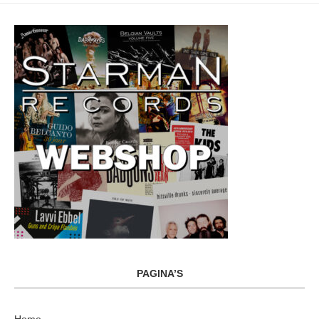
PAGINA’S
Home