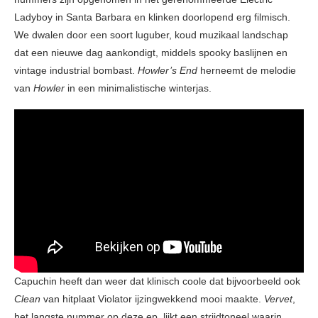
Ladyboy in Santa Barbara en klinken doorlopend erg filmisch.
We dwalen door een soort luguber, koud muzikaal landschap
dat een nieuwe dag aankondigt, middels spooky baslijnen en
vintage industrial bombast.
Howler’s End
herneemt de melodie
van
Howler
in een minimalistische winterjas.
Capuchin heeft dan weer dat klinisch coole dat bijvoorbeeld ook
Clean
van hitplaat Violator ijzingwekkend mooi maakte.
Vervet
,
het langste nummer op deze ep, lijkt een strijdtoneel waarin