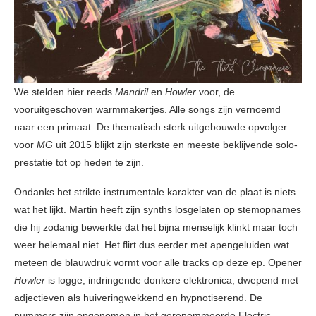
We stelden hier reeds
Mandril
en
Howler
voor, de
vooruitgeschoven warmmakertjes. Alle songs zijn vernoemd
naar een primaat. De thematisch sterk uitgebouwde opvolger
voor
MG
uit 2015 blijkt zijn sterkste en meeste beklijvende solo-
prestatie tot op heden te zijn.
Ondanks het strikte instrumentale karakter van de plaat is niets
wat het lijkt. Martin heeft zijn synths losgelaten op stemopnames
die hij zodanig bewerkte dat het bijna menselijk klinkt maar toch
weer helemaal niet. Het flirt dus eerder met apengeluiden wat
meteen de blauwdruk vormt voor alle tracks op deze ep. Opener
Howler
is logge, indringende donkere elektronica, dwepend met
adjectieven als huiveringwekkend en hypnotiserend. De
nummers zijn opgenomen in het gerenommeerde Electric