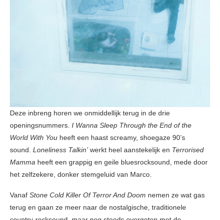
Deze inbreng horen we onmiddellijk terug in de drie
openingsnummers.
I Wanna Sleep Through the End of the
World With You
heeft een haast screamy, shoegaze 90’s
sound.
Loneliness Talkin’
werkt heel aanstekelijk en
Terrorised
Mamma
heeft een grappig en geile bluesrocksound, mede door
het zelfzekere, donker stemgeluid van Marco.
Vanaf
Stone Cold Killer Of Terror And Doom
nemen ze wat gas
terug en gaan ze meer naar de nostalgische, traditionele
country-rocksound, maar nog steeds overgoten met de