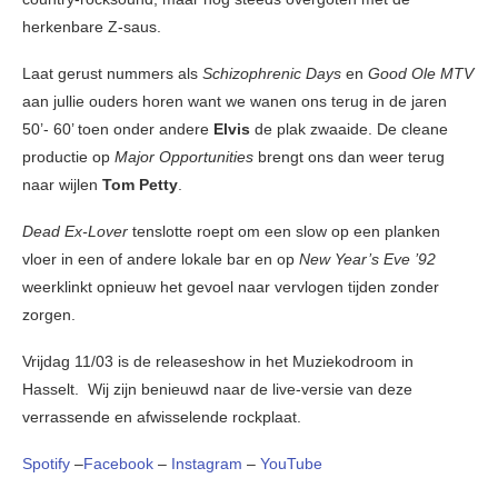
herkenbare Z-saus.
Laat gerust nummers als
Schizophrenic Days
en
Good Ole MTV
aan jullie ouders horen want we wanen ons terug in de jaren
50’- 60’ toen onder andere
Elvis
de plak zwaaide. De cleane
productie op
Major Opportunities
brengt ons dan weer terug
naar wijlen
Tom Petty
.
Dead Ex-Lover
tenslotte roept om een slow op een planken
vloer in een of andere lokale bar en op
New Year’s Eve ’92
weerklinkt opnieuw het gevoel naar vervlogen tijden zonder
zorgen.
Vrijdag 11/03 is de releaseshow in het Muziekodroom in
Hasselt. Wij zijn benieuwd naar de live-versie van deze
verrassende en afwisselende rockplaat.
Spotify
–
Facebook
–
Instagram
–
YouTube