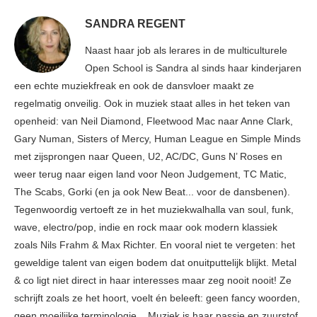
SANDRA REGENT
Naast haar job als lerares in de multiculturele
Open School is Sandra al sinds haar kinderjaren
een echte muziekfreak en ook de dansvloer maakt ze
regelmatig onveilig. Ook in muziek staat alles in het teken van
openheid: van Neil Diamond, Fleetwood Mac naar Anne Clark,
Gary Numan, Sisters of Mercy, Human League en Simple Minds
met zijsprongen naar Queen, U2, AC/DC, Guns N’ Roses en
weer terug naar eigen land voor Neon Judgement, TC Matic,
The Scabs, Gorki (en ja ook New Beat... voor de dansbenen).
Tegenwoordig vertoeft ze in het muziekwalhalla van soul, funk,
wave, electro/pop, indie en rock maar ook modern klassiek
zoals Nils Frahm & Max Richter. En vooral niet te vergeten: het
geweldige talent van eigen bodem dat onuitputtelijk blijkt. Metal
& co ligt niet direct in haar interesses maar zeg nooit nooit! Ze
schrijft zoals ze het hoort, voelt én beleeft: geen fancy woorden,
geen moeilijke terminologie... Muziek is haar passie en zuurstof.