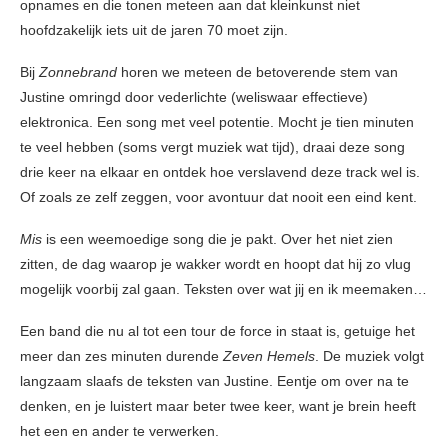
opnames en die tonen meteen aan dat kleinkunst niet
hoofdzakelijk iets uit de jaren 70 moet zijn.
Bij
Zonnebrand
horen we meteen de betoverende stem van
Justine omringd door vederlichte (weliswaar effectieve)
elektronica. Een song met veel potentie. Mocht je tien minuten
te veel hebben (soms vergt muziek wat tijd), draai deze song
drie keer na elkaar en ontdek hoe verslavend deze track wel is.
Of zoals ze zelf zeggen, voor avontuur dat nooit een eind kent.
Mis
is een weemoedige song die je pakt. Over het niet zien
zitten, de dag waarop je wakker wordt en hoopt dat hij zo vlug
mogelijk voorbij zal gaan. Teksten over wat jij en ik meemaken…
Een band die nu al tot een tour de force in staat is, getuige het
meer dan zes minuten durende
Zeven Hemels
. De muziek volgt
langzaam slaafs de teksten van Justine. Eentje om over na te
denken, en je luistert maar beter twee keer, want je brein heeft
het een en ander te verwerken.