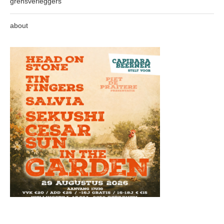
grensverleggers
about