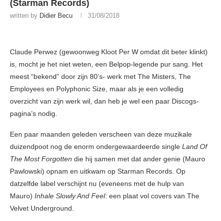
(Starman Records)
written by
Didier Becu
31/08/2018
Claude Perwez (gewoonweg Kloot Per W omdat dit beter klinkt)
is, mocht je het niet weten, een Belpop-legende pur sang. Het
meest “bekend” door zijn 80’s- werk met The Misters, The
Employees en Polyphonic Size, maar als je een volledig
overzicht van zijn werk wil, dan heb je wel een paar Discogs-
pagina’s nodig.
Een paar maanden geleden verscheen van deze muzikale
duizendpoot nog de enorm ondergewaardeerde single
Land Of
The Most Forgotten
die hij samen met dat ander genie (Mauro
Pawlowski) opnam en uitkwam op Starman Records. Op
datzelfde label verschijnt nu (eveneens met de hulp van
Mauro)
Inhale Slowly And Feel
: een plaat vol covers van The
Velvet Underground.