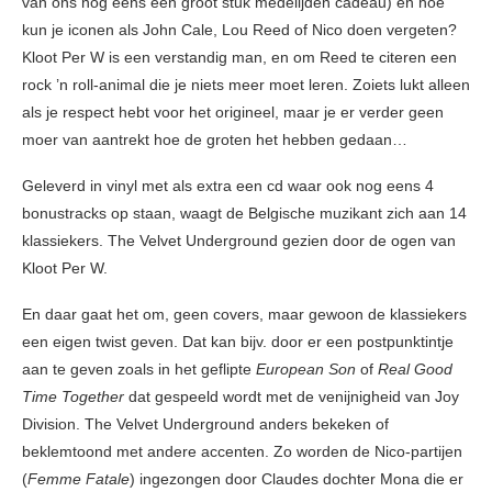
van ons nog eens een groot stuk medelijden cadeau) en hoe
kun je iconen als John Cale, Lou Reed of Nico doen vergeten?
Kloot Per W is een verstandig man, en om Reed te citeren een
rock ’n roll-animal die je niets meer moet leren. Zoiets lukt alleen
als je respect hebt voor het origineel, maar je er verder geen
moer van aantrekt hoe de groten het hebben gedaan…
Geleverd in vinyl met als extra een cd waar ook nog eens 4
bonustracks op staan, waagt de Belgische muzikant zich aan 14
klassiekers. The Velvet Underground gezien door de ogen van
Kloot Per W.
En daar gaat het om, geen covers, maar gewoon de klassiekers
een eigen twist geven. Dat kan bijv. door er een postpunktintje
aan te geven zoals in het geflipte
European Son
of
Real Good
Time Together
dat gespeeld wordt met de venijnigheid van Joy
Division. The Velvet Underground anders bekeken of
beklemtoond met andere accenten. Zo worden de Nico-partijen
(
Femme Fatale
) ingezongen door Claudes dochter Mona die er