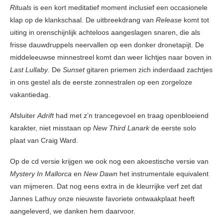
Rituals
is een kort meditatief moment inclusief een occasionele
klap op de klankschaal. De uitbreekdrang van
Release
komt tot
uiting in orenschijnlijk achteloos aangeslagen snaren, die als
frisse dauwdruppels neervallen op een donker dronetapijt. De
middeleeuwse minnestreel komt dan weer lichtjes naar boven in
Last Lullaby
. De
Sunset
gitaren priemen zich inderdaad zachtjes
in ons gestel als de eerste zonnestralen op een zorgeloze
vakantiedag.
Afsluiter
Adrift
had met z’n trancegevoel en traag openbloeiend
karakter, niet misstaan op
New Third Lanark
de eerste solo
plaat van Craig Ward.
Op de cd versie krijgen we ook nog een akoestische versie van
Mystery In Mallorca
en
New Dawn
het instrumentale equivalent
van mijmeren. Dat nog eens extra in de kleurrijke verf zet dat
Jannes Lathuy onze nieuwste favoriete ontwaakplaat heeft
aangeleverd, we danken hem daarvoor.