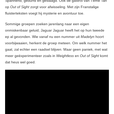
Spannend, gedurfd en geslaagd. Ook de gastrol van Témé Tan
op
Out of Sight
zorgt voor afwisseling. Met zijn Franstalige
fluisterteksten voegt hij mysterie en avontuur toe.
Sommige groepen zoeken jarenlang naar een eigen
onmiskenbaar geluid, Jaguar Jaguar heeft het op hun tweede
ep al gevonden. Wie vanaf nu een nummer uit
Madelyn
hoort
voorbijwaaien, herkent de groep meteen. Om welk nummer het
gaat, zal echter een raadsel blijven. Maar geen paniek, met wat
meer geëxperimenteer zoals in
Weightless
en
Out of Sight
komt
dat heus wel goed.