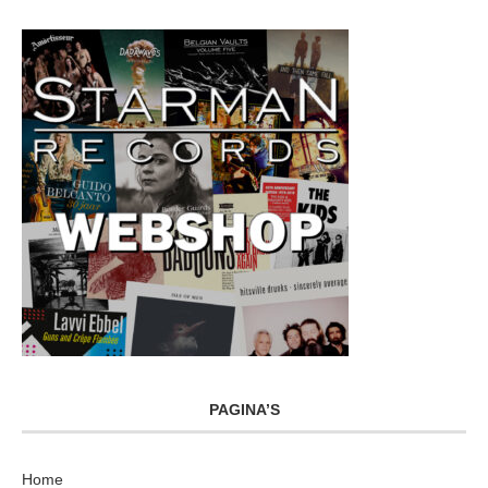
PAGINA’S
Home