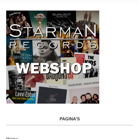
PAGINA’S
Home