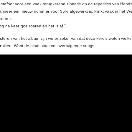
metafoor voor een vaak terugkerend zinnetje op de repetities van Hand
nneer een nieuw nummer voor 95% afgewerkt is, klinkt vaak in het W
iden in
og ne keer goe roeren en het is af.”
isteren van het album zijn we er zeker van dat deze kerels weten welke
uiken. Want de plaat staat vol overtuigende songs.