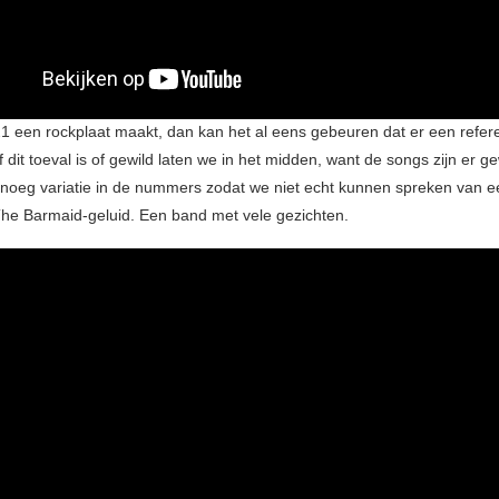
21 een rockplaat maakt, dan kan het al eens gebeuren dat er een refere
Of dit toeval is of gewild laten we in het midden, want de songs zijn er
genoeg variatie in de nummers zodat we niet echt kunnen spreken van e
he Barmaid-geluid. Een band met vele gezichten.