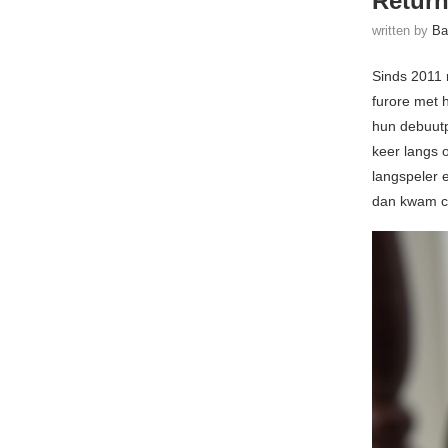
Return
written by
Ba
Sinds 2011 
furore met 
hun debuut
keer langs 
langspeler 
dan kwam co