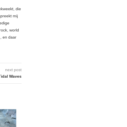
ekweekt, die
spreekt mij
ledige
rock, world
n, en daar
next post
idal Waves