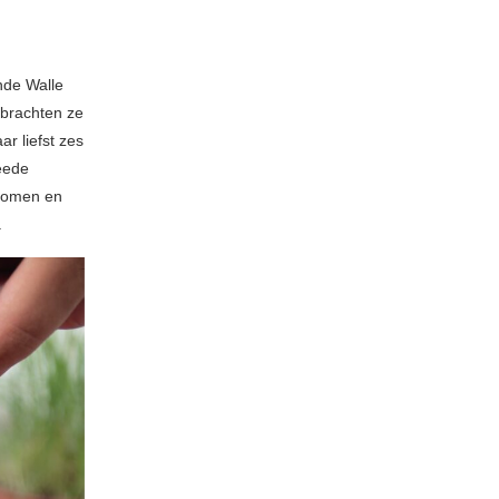
nde Walle
 brachten ze
r liefst zes
eede
omen en
.