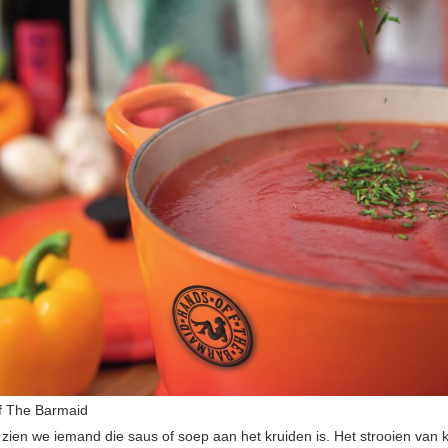
f The Barmaid
zien we iemand die saus of soep aan het kruiden is. Het strooien van k