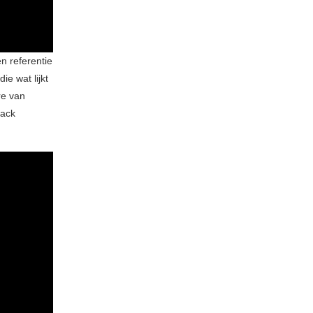
n referentie
ie wat lijkt
re van
lack