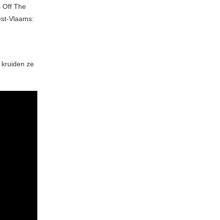
s Off The
est-Vlaams:
 kruiden ze