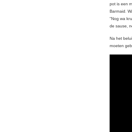
pot is een 
Barmaid. Wa
“Nog wa kru
de sause, n
Na het belu
moeten gebr