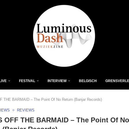
LIVE
FESTIVAL
INTERVIEW
BELGISCH
GRENSVERL
THE BARMAID – The Point Of No Return (Banjar Records)
VIEWS
REVIEWS
 OFF THE BARMAID – The Point Of N