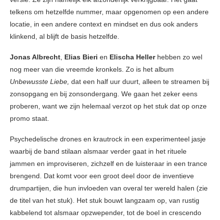
telkens om hetzelfde nummer, maar opgenomen op een andere
locatie, in een andere context en mindset en dus ook anders
klinkend, al blijft de basis hetzelfde.
Jonas Albrecht
,
Elias Bieri
en
Elischa Heller
hebben zo wel
nog meer van die vreemde kronkels. Zo is het album
Unbewusste Liebe,
dat een half uur duurt, alleen te streamen bij
zonsopgang en bij zonsondergang. We gaan het zeker eens
proberen, want we zijn helemaal verzot op het stuk dat op onze
promo staat.
Psychedelische drones en krautrock in een experimenteel jasje
waarbij de band stilaan alsmaar verder gaat in het rituele
jammen en improviseren, zichzelf en de luisteraar in een trance
brengend. Dat komt voor een groot deel door de inventieve
drumpartijen, die hun invloeden van overal ter wereld halen (zie
de titel van het stuk). Het stuk bouwt langzaam op, van rustig
kabbelend tot alsmaar opzwepender, tot de boel in crescendo