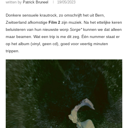
written by
Patrick Bruneel
19/05/2023
Donkere sensuele krautrock, zo omschrijft het uit Bern,
Zwitserland afkomstige
Film 2
zijn muziek. Na het ettelijke keren
beluisteren van hun nieuwste worp
Sorge*
kunnen we dat alleen
maar beamen. Wat een trip is me dit zeg. Één nummer staat er
op het album (vinyl, geen cd), goed voor veertig minuten
trippen.