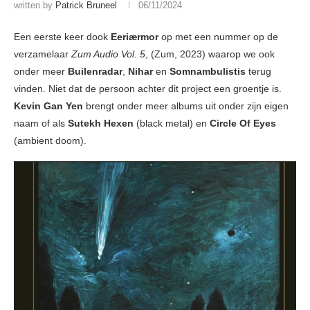
written by
Patrick Bruneel
06/11/2024
Een eerste keer dook
Eeriærmor
op met een nummer op de
verzamelaar
Zum Audio Vol. 5
, (Zum, 2023) waarop we ook
onder meer
Builenradar
,
Nihar
en
Somnambulistis
terug
vinden. Niet dat de persoon achter dit project een groentje is.
Kevin Gan Yen
brengt onder meer albums uit onder zijn eigen
naam of als
Sutekh Hexen
(black metal) en
Circle Of Eyes
(ambient doom).