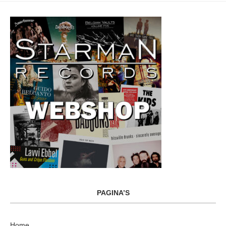
PAGINA’S
Home