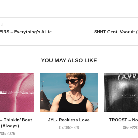
st
RS – Everything’s A Lie
SHHT Gent, Vooruit (
YOU MAY ALSO LIKE
 Thinkin’ Bout
JYL- Reckless Love
TROOST – Not
 (Always)
07/08/2026
06/08/2
/08/2026