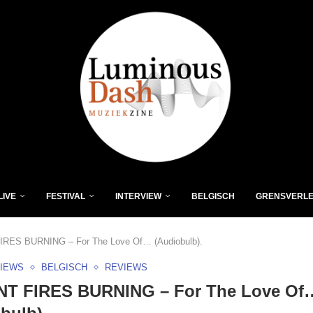
LIVE
FESTIVAL
INTERVIEW
BELGISCH
GRENSVERL
IRES BURNING – For The Love Of… (Audiobulb).
VIEWS
BELGISCH
REVIEWS
NT FIRES BURNING – For The Love Of