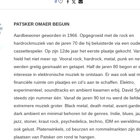
0
PATSKER OMAER BEGUIN
Aardbewoner geworden in 1966. Opgegroeid met de rock en
hardrockmuziek van de jaren 70 die hij beluisterde via een oude
cassettespeler. Op zijn 12de jaar het eerste plaatje gekocht. Va
hield het niet meer op. Vooral rock, hardrock, metal, punk en 
werden gretig gesmaakt en getapet. Half de jaren 80 begon er
interesse in elektronische muziek te ontstaan. Er was ook wat 
financiële ruimte om plaatjes en cd’s aan te schaffen. Elektro,
experimenteel, soundtracks en ambient kwamen erbij. David Syl
steeds zijn nummer één. Vanaf de jaren 90 tot nu werd de liefd
extremere muziek groter. Black metal, death metal, avant-garde, 
dark ambient en minimal behoren tot de genres. Indie, blues, j
jazz, stoner, kraut rock, psychedelica, techno, IDM en wereldm
ook gelust. Platenwinkels, cd beurzen en rommelmarkten zijn de
plaatsen van Patsker om rond te hangen.