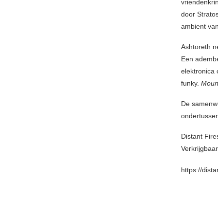
vriendenkri
door Strato
ambient van
Ashtoreth 
Een ademben
elektronica
funky.
Moun
De samenwer
ondertussen
Distant Fir
Verkrijgbaar
https://dis