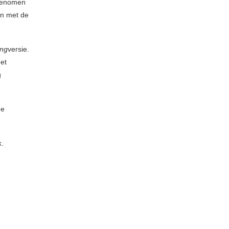
genomen
en met de
ing
versie.
et
g
de
k.