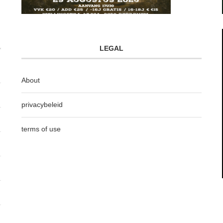
LEGAL
About
privacybeleid
terms of use