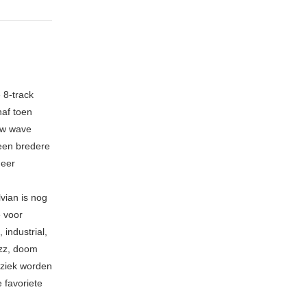
 8-track
naf toen
new wave
 een bredere
meer
vian is nog
e voor
industrial,
azz, doom
uziek worden
 favoriete