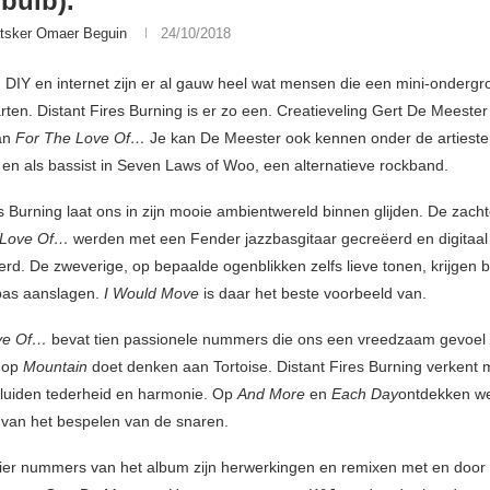
bulb).
tsker Omaer Beguin
24/10/2018
an DIY en internet zijn er al gauw heel wat mensen die een mini-onderg
rten. Distant Fires Burning is er zo een. Creatieveling Gert De Meester
aan
For The Love Of…
Je kan De Meester ook kennen onder de arties
en als bassist in Seven Laws of Woo, een alternatieve rockband.
es Burning laat ons in zijn mooie ambientwereld binnen glijden. De zach
 Love Of…
werden met een Fender jazzbasgitaar gecreëerd en digitaal
rd. De zweverige, op bepaalde ogenblikken zelfs lieve tonen, krijgen 
bas aanslagen.
I Would Move
is daar het beste voorbeeld van.
ve Of…
bevat tien passionele nummers die ons een vreedzaam gevoel
 op
Mountain
doet denken aan Tortoise. Distant Fires Burning verkent m
eluiden tederheid en harmonie. Op
And More
en
Each Day
ontdekken w
van het bespelen van de snaren.
vier nummers van het album zijn herwerkingen en remixen met en door