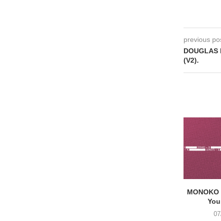
previous po
DOUGLAS FI
(V2).
MONOKO –
You
07