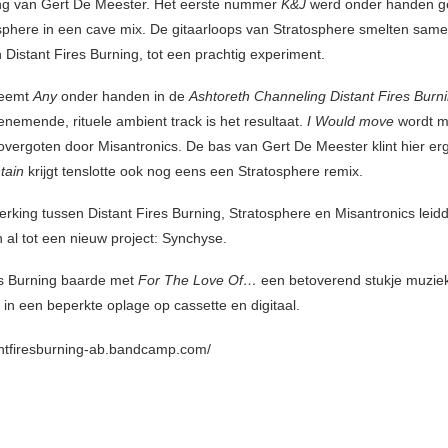
ng van Gert De Meester. Het eerste nummer
K&J
werd onder handen 
sphere in een cave mix. De gitaarloops van Stratosphere smelten sam
 Distant Fires Burning, tot een prachtig experiment.
neemt
Any
onder handen in de
Ashtoreth Channeling Distant Fires Burn
emende, rituele ambient track is het resultaat.
I Would move
wordt m
 overgoten door Misantronics. De bas van Gert De Meester klint hier er
tain
krijgt tenslotte ook nog eens een Stratosphere remix.
king tussen Distant Fires Burning, Stratosphere en Misantronics leid
 al tot een nieuw project: Synchyse.
es Burning baarde met
For The Love Of…
een betoverend stukje muzie
 in een beperkte oplage op cassette en digitaal.
tantfiresburning-ab.bandcamp.com/