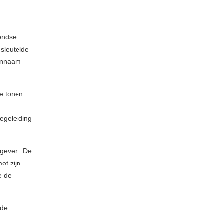
rondse
 sleutelde
tennaam
te tonen
begeleiding
 geven. De
et zijn
e de
 de