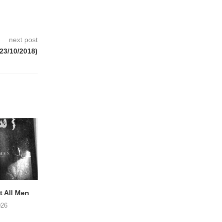
next post
23/10/2018)
 All Men
NOAH TATE – Boy Gum
Vijf keer talent i
Buurtkroeg Mos
026
06/08/2026
05/08/2026