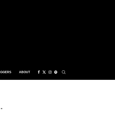
EGGERS
ABOUT
…