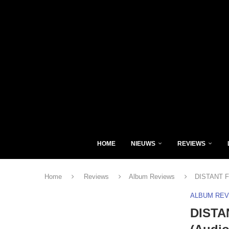
HOME
NIEUWS
REVIEWS
Home
Reviews
Album Reviews
DISTANT F
ALBUM RE
DISTA