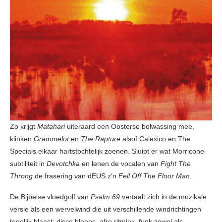
Zo krijgt
Matahari
uiteraard een Oosterse bolwassing mee,
klinken
Grammelot
en
The Rapture
alsof Calexico en The
Specials elkaar hartstochtelijk zoenen. Sluipt er wat Morricone
subtiliteit in
Devotchka
en lenen de vocalen van
Fight The
Throng
de frasering van dEUS z’n
Fell Off The Floor Man
.
De Bijbelse vloedgolf van
Psalm 69
vertaalt zich in de muzikale
versie als een wervelwind die uit verschillende windrichtingen
tegelijk blaast: disco bleeps, afro ritmiek, funk zowel als