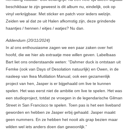
beschikbaar te zijn geweest is dit album nu, eindelijk, ook op
vinyl verkrijgbaar. Met sticker en patch voor ieders welzijn.
Zeiden we al dat ze uit Halen afkomstig zijn, deze grindende
haantjes / hennen / eitjes / watjes? Nu dan.
Addendum (20/11/2024)
In al ons enthousiasme zagen we een paar zaken over het
hoofd, die we hier als extraatje mee willen geven. Labelbaas
Bart liet ons onderstaande weten: “Dahmer duck is ontstaan uit
Femke (ook van Days of Desolation natuurlijk) en Owen, in de
nasleep van Ikea Mutilation Manual, ook een gezamenlijk
project van hen, Jasper is er bijgehaald om live te kunnen
spelen. Het was eerst niet de ambitie om live te spelen. Het was
een studioproject, totdat ze vroegen in de legendarische Gilman
Street in San Francisco te spelen. Toen pas is het een liveband
geworden en hebben ze Jasper erbij gehaald. Jasper maakt
geen nummers. En ze hebben het nooit als grap bezien maar
wilden wel iets anders doen dan gewoonlijk.”