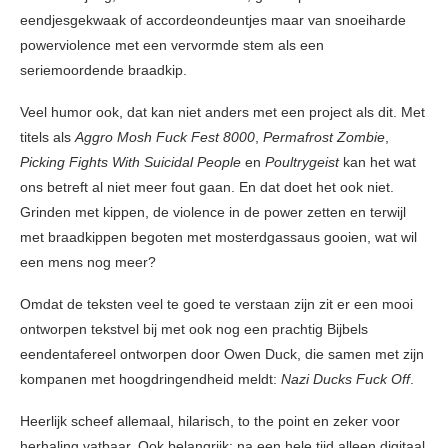
eendjesgekwaak of accordeondeuntjes maar van snoeiharde
powerviolence met een vervormde stem als een
seriemoordende braadkip.
Veel humor ook, dat kan niet anders met een project als dit. Met
titels als
Aggro Mosh Fuck Fest 8000
,
Permafrost Zombie
,
Picking Fights With Suicidal People
en
Poultrygeist
kan het wat
ons betreft al niet meer fout gaan. En dat doet het ook niet.
Grinden met kippen, de violence in de power zetten en terwijl
met braadkippen begoten met mosterdgassaus gooien, wat wil
een mens nog meer?
Omdat de teksten veel te goed te verstaan zijn zit er een mooi
ontworpen tekstvel bij met ook nog een prachtig Bijbels
eendentafereel ontworpen door Owen Duck, die samen met zijn
kompanen met hoogdringendheid meldt:
Nazi Ducks Fuck Off
.
Heerlijk scheef allemaal, hilarisch, to the point en zeker voor
herhaling vatbaar. Ook belangrijk: na een hele tijd alleen digitaal