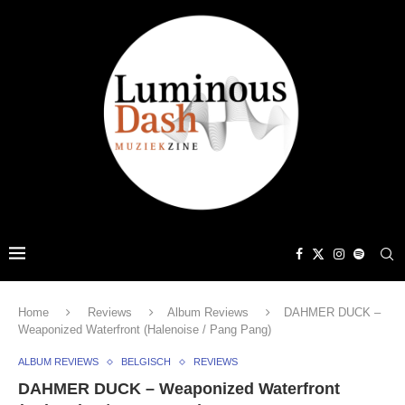
Home
Reviews
Album Reviews
DAHMER DUCK –
Weaponized Waterfront (Halenoise / Pang Pang)
ALBUM REVIEWS
BELGISCH
REVIEWS
DAHMER DUCK – Weaponized Waterfront