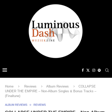
Home
Reviews
Album Reviews
COLLAPSE
UNDER THE EMPIRE – Non-Album Singles & Bonus Tracks –
(Finaltune)
ALBUM REVIEWS
REVIEWS