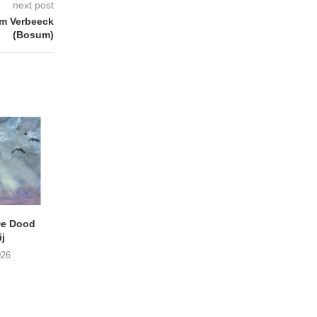
next post
m Verbeeck
(Bosum)
e Dood
DANIEL PEREZ – Why Is
THE SMALL SHIP
j
This Called Heaven?
Moneyfiller (Kowzi 
026
29/07/2026
28/07/2026