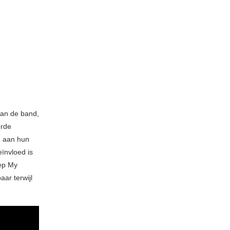
van de band,
erde
n aan hun
ïnvloed is
hep My
aar terwijl