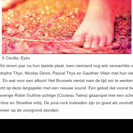
© Cecilia::Eyes
efst zeven jaar na hun laatste plaat, toen niemand nog iets verwachtte 
tophe Thys, Nicolas Denis, Pascal Thys en Gauthier Vilain met hun vi
. En wat voor een album! Het Brussels viertal nam de tijd om te werke
omt op deze langspeler met een nieuwe sound. Een geluid dat vooral be
everige Robin Guthrie-achtige (Cocteau Twins) gitaarspel met een sc
tine en Slowdive erbij. De post-rock invloeden zijn zo goed als onvindb
 meer op de voorgrond stonden.