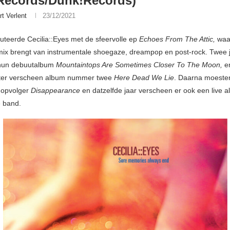
Records/Dunk!Records)
rt Verlent
23/12/2021
uteerde Cecilia::Eyes met de sfeervolle ep
Echoes From The Attic,
waa
 mix brengt van instrumentale shoegaze, dreampop en post-rock. Twee j
hun debuutalbum
Mountaintops Are Sometimes Closer To The Moon,
e
later verscheen album nummer twee
Here Dead We Lie
. Daarna moesten 
 opvolger
Disappearance
en datzelfde jaar verscheen er ook een live 
 band.