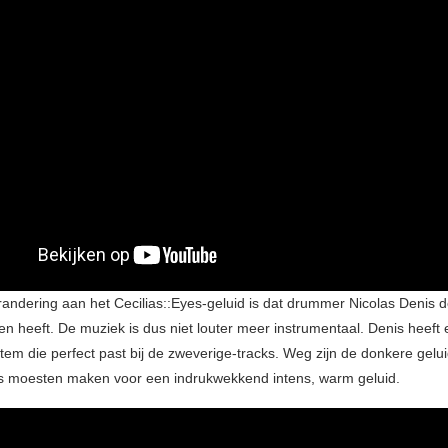
andering aan het Cecilias::Eyes-geluid is dat drummer Nicolas Denis 
n heeft. De muziek is dus niet louter meer instrumentaal. Denis heeft
tem die perfect past bij de zweverige-tracks. Weg zijn de donkere gelu
ts moesten maken voor een indrukwekkend intens, warm geluid.