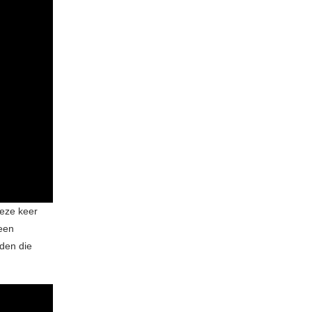
deze keer
 een
iden die