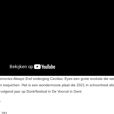
emories Always End
onderging Cecilias::Eyes een grote evolutie die we
 toejuichen. Het is een wondermooie plaat die 2021 in schoonheid afsl
volgend jaar op Dunk!festival in De Vooruit in Gent.
P
:
781