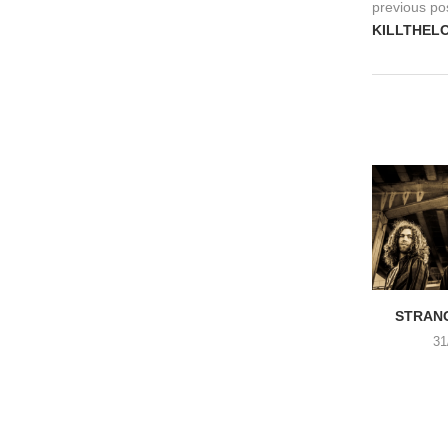
previous po
KILLTHELO
STRANG
31