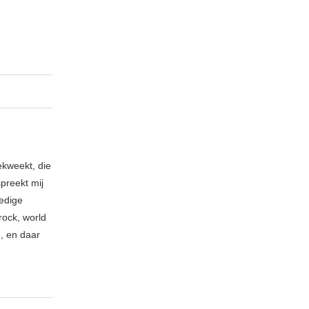
ekweekt, die
spreekt mij
ledige
rock, world
n, en daar