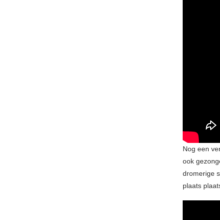
Nog een ver
ook gezonge
dromerige s
plaats plaa