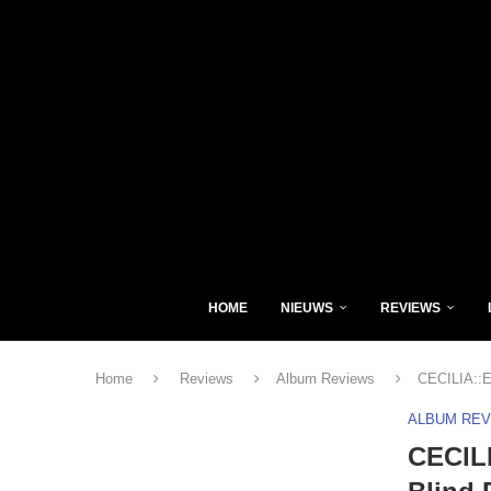
HOME
NIEUWS
REVIEWS
Home
Reviews
Album Reviews
CECILIA::E
ALBUM RE
CECIL