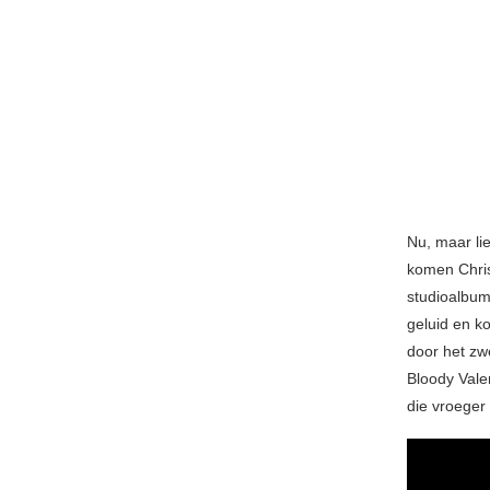
Nu, maar li
komen Chris
studioalbum
geluid en k
door het zw
Bloody Valen
die vroeger