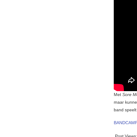
Met
Sore M
maar kunnen
band speelt 
BANDCAM
Post Views