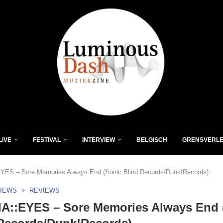
LIVE
FESTIVAL
INTERVIEW
BELGISCH
GRENSVERL
YES – Sore Memories Always End (Sonic Blind Records/Dunk!Records)
VIEWS
REVIEWS
IA::EYES – Sore Memories Always End 