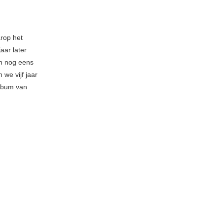
rop het
aar later
n nog eens
we vijf jaar
album van