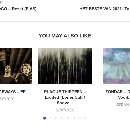
st
GO – Reset (PIAS)
HET BESTE VAN 2021: To
YOU MAY ALSO LIKE
EWAYS – EP
PLAGUE THIRTEEN –
ZONDAR – D
Eroded (Loner Cult /
Voorbi
/07/2026
Shove...
30/07/2
31/07/2026