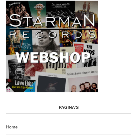
PAGINA’S
Home