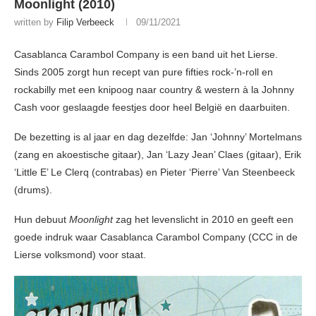
Moonlight (2010)
written by
Filip Verbeeck
09/11/2021
Casablanca Carambol Company is een band uit het Lierse.
Sinds 2005 zorgt hun recept van pure fifties rock-’n-roll en
rockabilly met een knipoog naar country & western à la Johnny
Cash voor geslaagde feestjes door heel België en daarbuiten.
De bezetting is al jaar en dag dezelfde: Jan ‘Johnny’ Mortelmans
(zang en akoestische gitaar), Jan ‘Lazy Jean’ Claes (gitaar), Erik
‘Little E’ Le Clerq (contrabas) en Pieter ‘Pierre’ Van Steenbeeck
(drums).
Hun debuut
Moonlight
zag het levenslicht in 2010 en geeft een
goede indruk waar Casablanca Carambol Company (CCC in de
Lierse volksmond) voor staat.