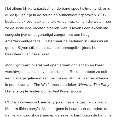
Het album klinkt fantastisch en de band speelt uitmuntend, er is
duidelijk veel tijd in de sound en authenticiteit gestoken. CCC
bestaat stuk voor stuk uit uitstekende muzikanten die weten hoe
ze de juiste vibe moeten creëren. Jan is tevens een excellente
songschrijver en begenadigd zanger met een hoog
entertainmentgehalte. Luister naar de parlando in
Little Girl
en
geniet! Blijven stilzitten is dan ook onmogelijk tijdens het
beluisteren van deze plaat.
Moonlight
werd overal met open armen ontvangen en kreeg
wereldwijd niets dan lovende kritieken. Recent hebben ze ook
een bijdrage geleverd aan
Het Geluid Van Lier
wat resulteerde
in een cover van The Wolfbanes klassieker
Where Is The Party.
Die is terug te vinden op het
Vuil Water
album.
CCC is trouwens ook een erg graag geziene gast bij de Radio
Modern fifties party’s. Als ze ergens in jouw buurt optreden, doe
dan je ‘dancing shoes’ aan en ga zeker kijken. Steun de band, je