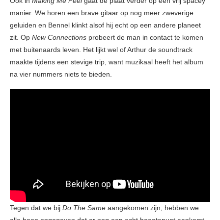
Ook in
Making Me Feel
gaat de plaat verder op een vrij spacey
manier. We horen een brave gitaar op nog meer zweverige
geluiden en Bennel klinkt alsof hij echt op een andere planeet
zit. Op
New Connections
probeert de man in contact te komen
met buitenaards leven. Het lijkt wel of Arthur de soundtrack
maakte tijdens een stevige trip, want muzikaal heeft het album
na vier nummers niets te bieden.
Tegen dat we bij
Do The Same
aangekomen zijn, hebben we
alle hoop opgegeven dat er nog een echt hoogtepunt aankomt.