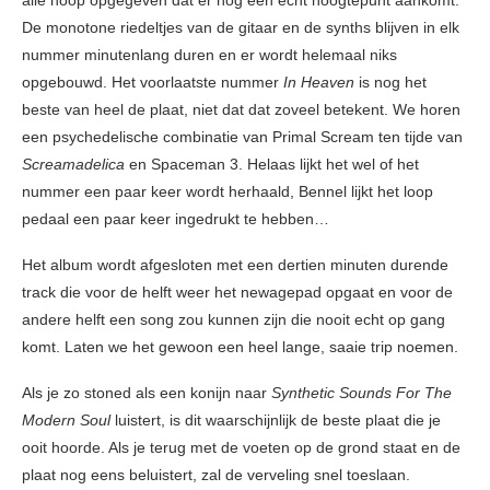
De monotone riedeltjes van de gitaar en de synths blijven in elk
nummer minutenlang duren en er wordt helemaal niks
opgebouwd. Het voorlaatste nummer
In Heaven
is nog het
beste van heel de plaat, niet dat dat zoveel betekent. We horen
een psychedelische combinatie van Primal Scream ten tijde van
Screamadelica
en Spaceman 3. Helaas lijkt het wel of het
nummer een paar keer wordt herhaald, Bennel lijkt het loop
pedaal een paar keer ingedrukt te hebben…
Het album wordt afgesloten met een dertien minuten durende
track die voor de helft weer het newagepad opgaat en voor de
andere helft een song zou kunnen zijn die nooit echt op gang
komt. Laten we het gewoon een heel lange, saaie trip noemen.
Als je zo stoned als een konijn naar
Synthetic Sounds For The
Modern Soul
luistert, is dit waarschijnlijk de beste plaat die je
ooit hoorde. Als je terug met de voeten op de grond staat en de
plaat nog eens beluistert, zal de verveling snel toeslaan.