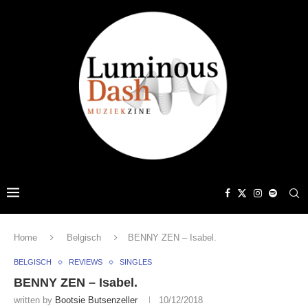
Home
Belgisch
BENNY ZEN – Isabel.
BELGISCH
REVIEWS
SINGLES
BENNY ZEN – Isabel.
written by
Bootsie Butsenzeller
10/12/2018