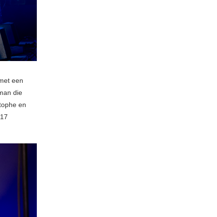
 met een
man die
stophe en
017