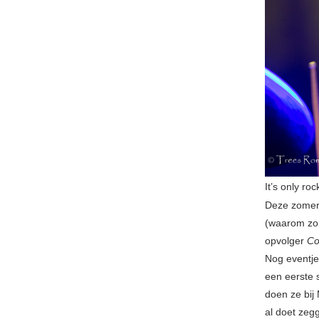
It’s only ro
Deze zomer b
(waarom zou
opvolger
Co
Nog eventje
een eerste 
doen ze bij 
al doet zeg