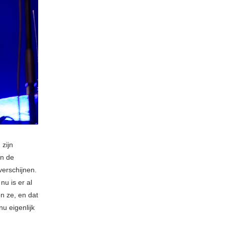
 zijn
an de
erschijnen.
u is er al
n ze, en dat
nu eigenlijk