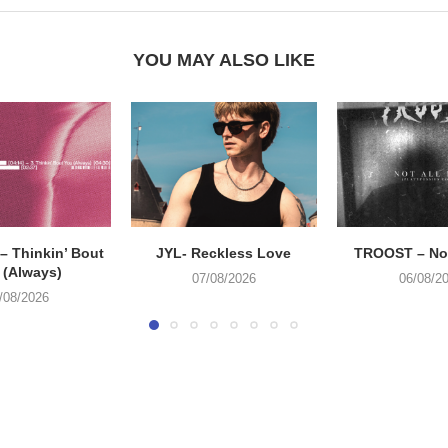
YOU MAY ALSO LIKE
 Thinkin’ Bout
JYL- Reckless Love
TROOST – Not
 (Always)
07/08/2026
06/08/2
/08/2026