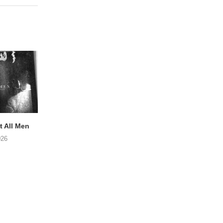
 All Men
NOAH TATE – Boy Gum
Vijf keer talent i
Buurtkroeg Mos
026
06/08/2026
05/08/2026