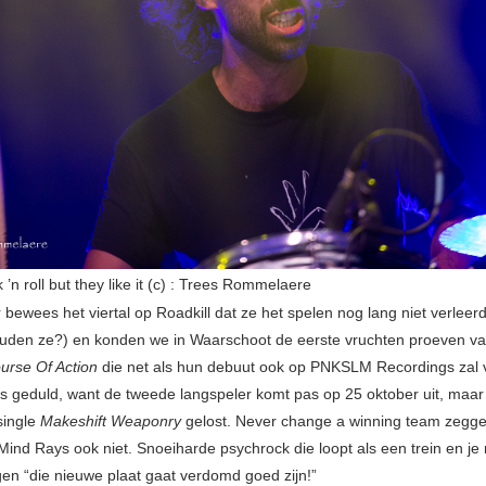
ck ’n roll but they like it (c) : Trees Rommelaere
ewees het viertal op Roadkill dat ze het spelen nog lang niet verleerd
den ze?) en konden we in Waarschoot de eerste vruchten proeven v
urse Of Action
die net als hun debuut ook op PNKSLM Recordings zal v
s geduld, want de tweede langspeler komt pas op 25 oktober uit, maar n
single
Makeshift Weaponry
gelost. Never change a winning team zegge
Mind Rays ook niet. Snoeiharde psychrock die loopt als een trein en je 
gen “die nieuwe plaat gaat verdomd goed zijn!”