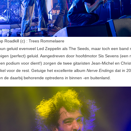
p Roadkill (c) : Trees Rommelaere
 hun geluid evenveel Led Zeppelin als The Seeds, maar toch een band
eigen (perfect) geluid. Aangedreven door hoofdmotor Sis Sevens (een 
en podium voor dient!) zorgen de twee gitaristen Jean-Michel en Chri
el voor de rest. Getuige het excellente album
Nerve Endings
dat in 2
n de daarbij behorende optredens in binnen -en buitenland.