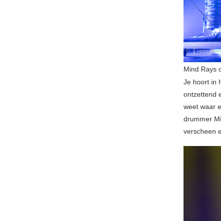
Mind Rays o
Je hoort in
ontzettend 
weet waar e
drummer Mik
verscheen e