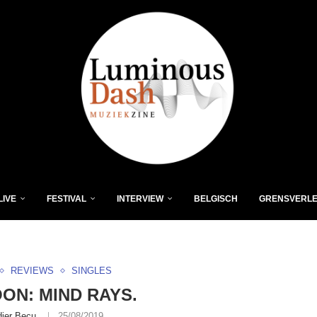
LIVE
FESTIVAL
INTERVIEW
BELGISCH
GRENSVERL
REVIEWS
SINGLES
ON: MIND RAYS.
dier Becu
25/08/2019