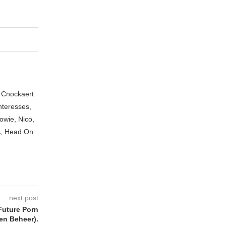
n Cnockaert
nteresses,
owie, Nico,
A, Head On
next post
uture Porn
en Beheer).