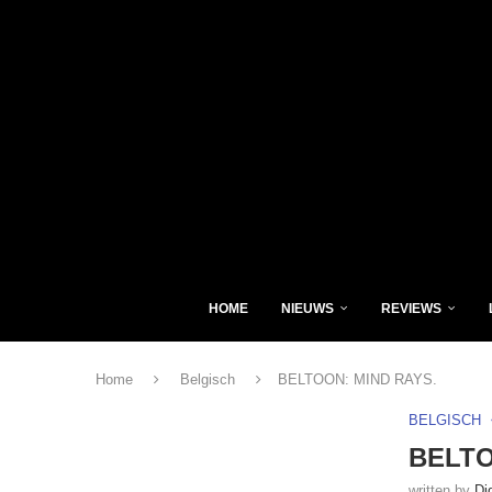
HOME
NIEUWS
REVIEWS
Home
Belgisch
BELTOON: MIND RAYS.
BELGISCH
BELTO
written by
Di