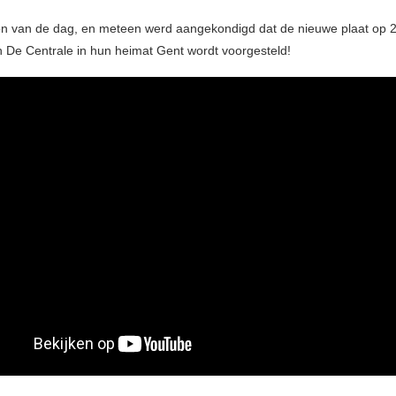
n van de dag, en meteen werd aangekondigd dat de nieuwe plaat op 
 De Centrale in hun heimat Gent wordt voorgesteld!