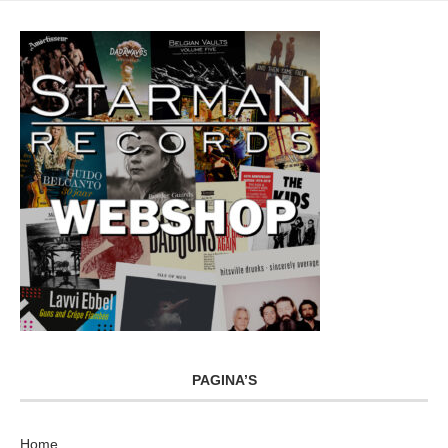
PAGINA’S
Home