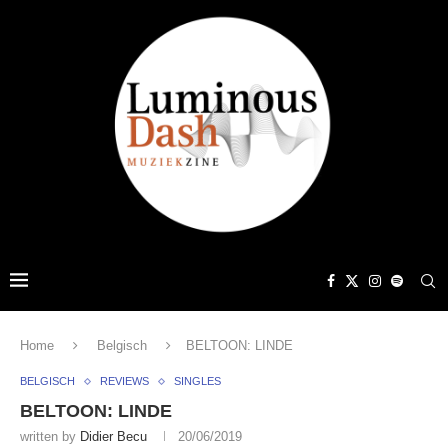
Home
Belgisch
BELTOON: LINDE
BELGISCH
REVIEWS
SINGLES
BELTOON: LINDE
written by
Didier Becu
20/06/2019