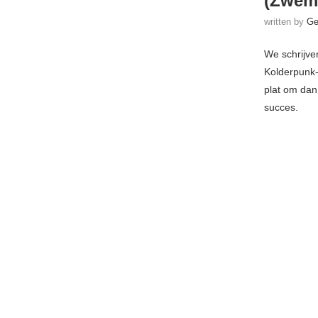
(Zwem
written by
Ge
We schrijve
Kolderpunk-
plat om dan
succes.