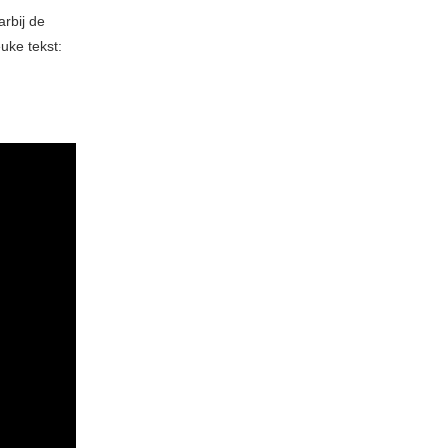
rbij de
euke tekst: