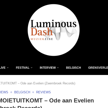
LIVE
FESTIVAL
INTERVIEW
BELGISCH
GRENSVERL
UITKOMT – Ode aan Evelien (Zwembroek Records)
VIEWS
BELGISCH
REVIEWS
OIETUITKOMT – Ode aan Evelien