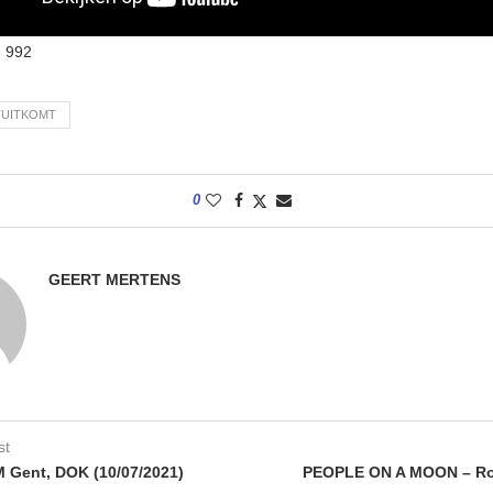
:
992
TUITKOMT
0
GEERT MERTENS
st
Gent, DOK (10/07/2021)
PEOPLE ON A MOON – Roa