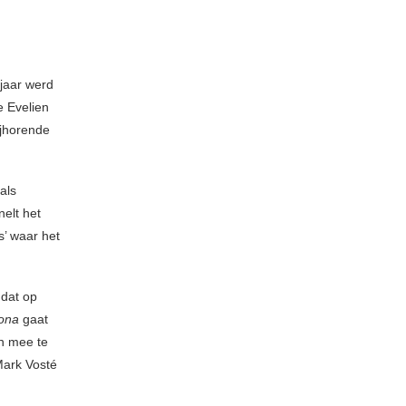
 jaar werd
e Evelien
ijhorende
als
nelt het
s’ waar het
 dat op
ona
gaat
en mee te
Mark Vosté