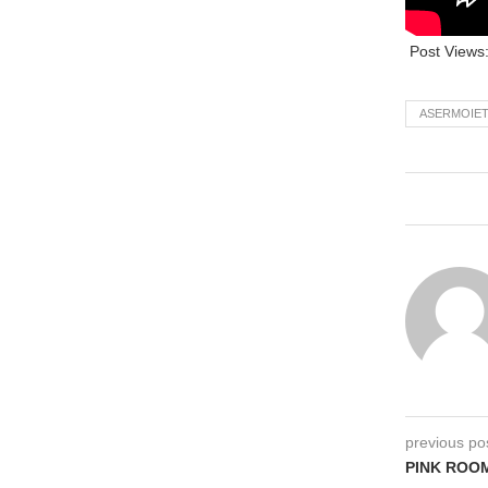
Post Views
ASERMOIE
previous po
PINK ROOM 