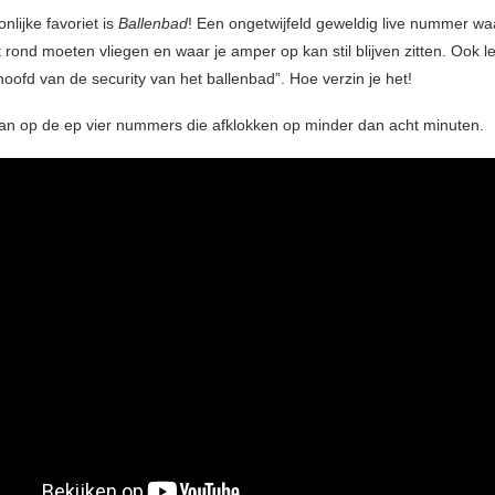
lijke favoriet is
Ballenbad
! Een ongetwijfeld geweldig live nummer waa
t rond moeten vliegen en waar je amper op kan stil blijven zitten. Ook l
hoofd van de security van het ballenbad”. Hoe verzin je het!
taan op de ep vier nummers die afklokken op minder dan acht minuten.