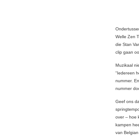
Ondertussen 
Welle Zen T
die Stan Va
clip gaan o
Muzikaal ni
“Iedereen he
nummer. Eni
nummer door
Geef ons d
springtempo
over – hoe 
kampen heef
van Belgian 