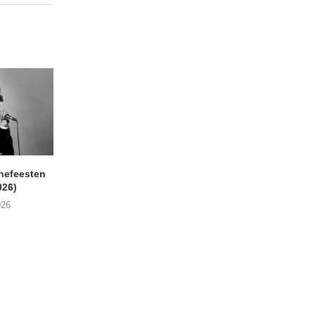
nefeesten
MONOKO – Thinkin’ Bout
JYL- Reckless L
026)
You (Always)
07/08/2026
026
07/08/2026