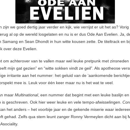
zijn we goed dertig jaar verder en kijk, wie verrijst er uit het as? Vorig
erug al op de wereld losgelaten en nu is er dus Ode Aan Evelien. Ja, d
n Samang en Sean Dhondt in hun witte kousen zette. De titeltrack en b
ok over deze Evelien.
et om achterover van te vallen maar wel leuke pretpunk met zinsneden 
eft mijn gat gezien” en “witte sokken vindt ze geil”. Als apotheose vers
ge irritante aan het nummer: het geluid van de ‘aankomende berichtje
spekt mee is. Leuk voor één keer maar nu is het wat te veel.
an maar
Multinational
, een nummer dat begint met een leuke baslijn en
 is geschreven. Ook hier weer leuke en vele tempo-afwisselingen.
Cor
kan het anders – het voorbije jaar en de gekende miserie waar iedere
t gehad. Zelfs qua stem leunt zanger Ronny Vermeylen dicht aan bij 
Asociality.