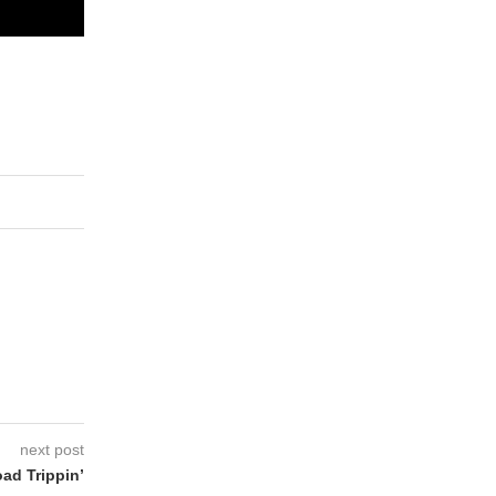
next post
d Trippin’