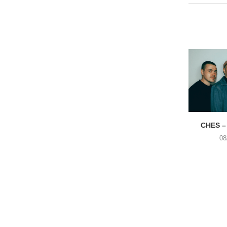
CHES –
08