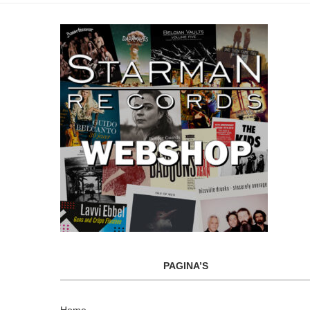
PAGINA’S
Home