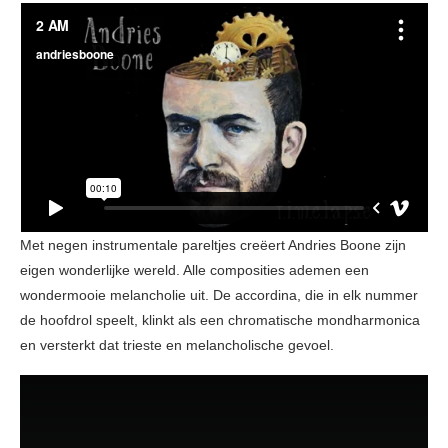
Met negen instrumentale pareltjes creëert Andries Boone zijn
eigen wonderlijke wereld. Alle composities ademen een
wondermooie melancholie uit. De accordina, die in elk nummer
de hoofdrol speelt, klinkt als een chromatische mondharmonica
en versterkt dat trieste en melancholische gevoel.