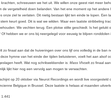
e krachten, schreeuwen we het uit. We willen onze geest niet meer be
s in de vergetelheid doen belanden. Van het ene moment op het andere li
 onze ziel te verlaten. Dit nietig bestaan lijkt ten einde te lopen. Een l
 stem keurt goed. Dit is wat we wilden. Maar een laatste stribbeling tra
ehouden. We vechten terug. Een plotse stilte geschiedt. Is het gelukt o
 Of hebben we er ons bij neergelegd voor eeuwig te blijven ronddolen in
t zo finaal aan dat de huiveringen over ons lijf ons volledig in de ban
 deze hymne van het einde der tijden beluisteren, voelt het aan alsof o
 geslagen heeft. Wat nog schrikwekkender is:
Mass VI
voelt zo finaal aan
lijk lijkt hier nog een vervolg aan mogen te verwachten.
schijnt op 20 oktober via Neurot Recordings en wordt live voorgesteld 
Ancienne Belgique in Brussel. Deze laatste is helaas al maanden uitverk
:
1.441