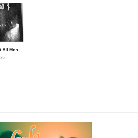
 All Men
NOAH TATE – Boy Gum
Vijf keer talent i
Buurtkroeg Mos
026
06/08/2026
05/08/2026