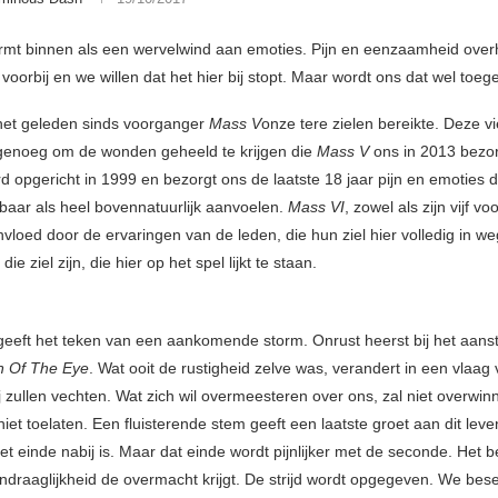
rmt binnen als een wervelwind aan emoties. Pijn en eenzaamheid over
 voorbij en we willen dat het hier bij stopt. Maar wordt ons dat wel toeg
s het geleden sinds voorganger
Mass V
onze tere zielen bereikte. Deze vie
 genoeg om de wonden geheeld te krijgen die
Mass V
ons in 2013 bezo
 opgericht in 1999 en bezorgt ons de laatste 18 jaar pijn en emoties 
baar als heel bovennatuurlijk aanvoelen.
Mass VI
, zowel als zijn vijf v
nvloed door de ervaringen van de leden, die hun ziel hier volledig in w
die ziel zijn, die hier op het spel lijkt te staan.
geeft het teken van een aankomende storm. Onrust heerst bij het aan
n Of The Eye
. Wat ooit de rustigheid zelve was, verandert in een vlaag
j zullen vechten. Wat zich wil overmeesteren over ons, zal niet overwin
et toelaten. Een fluisterende stem geeft een laatste groet aan dit leve
et einde nabij is. Maar dat einde wordt pijnlijker met de seconde. Het b
ndraaglijkheid de overmacht krijgt. De strijd wordt opgegeven. We bese