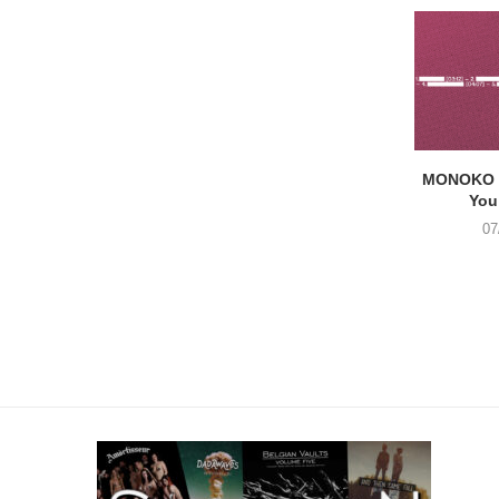
MONOKO –
You
07