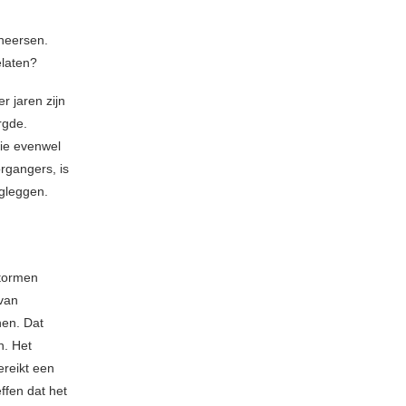
heersen.
elaten?
r jaren zijn
rgde.
die evenwel
oorgangers, is
egleggen.
stormen
 van
nen. Dat
n. Het
ereikt een
ffen dat het