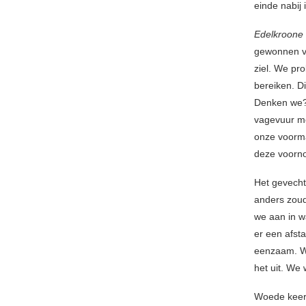
einde nabij 
Edelkroone
gewonnen va
ziel. We pro
bereiken. D
Denken we? 
vagevuur m
onze voorma
deze voorn
Het gevecht 
anders zou
we aan in wa
er een afst
eenzaam. We
het uit. We 
Woede keert