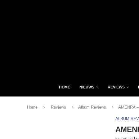
HOME
NIEUWS
REVIEWS
Home
Reviews
Album Reviews
AMENRA – M
ALBUM RE
AMENR
written by
Lu