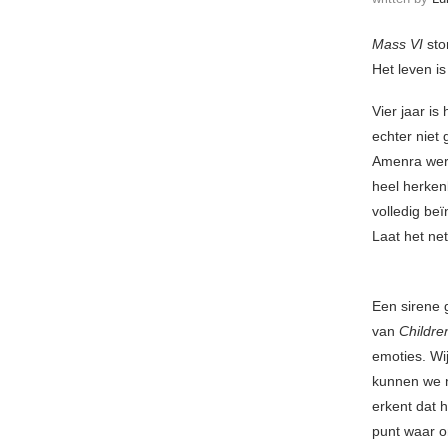
Mass VI
sto
Het leven is
Vier jaar i
echter niet
Amenra werd
heel herken
volledig beï
Laat het net 
Een sirene 
van
Childre
emoties. Wi
kunnen we ni
erkent dat h
punt waar o