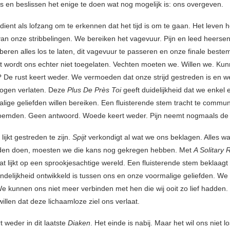
is en beslissen het enige te doen wat nog mogelijk is: ons overgeven.
dient als lofzang om te erkennen dat het tijd is om te gaan. Het leven h
n onze stribbelingen. We bereiken het vagevuur. Pijn en leed heerse
beren alles los te laten, dit vagevuur te passeren en onze finale beste
it wordt ons echter niet toegelaten. Vechten moeten we. Willen we. Ku
De rust keert weder. We vermoeden dat onze strijd gestreden is en we
ogen verlaten. Deze
Plus De Près Toi
geeft duidelijkheid dat we enkel 
lige geliefden willen bereiken. Een fluisterende stem tracht te commu
oemden. Geen antwoord. Woede keert weder. Pijn neemt nogmaals de
lijkt gestreden te zijn.
Spijt
verkondigt al wat we ons beklagen. Alles wa
den doen, moesten we die kans nog gekregen hebben. Met
A Solitary 
t lijkt op een sprookjesachtige wereld. Een fluisterende stem beklaagt 
andelijkheid ontwikkeld is tussen ons en onze voormalige geliefden. We
 kunnen ons niet meer verbinden met hen die wij ooit zo lief hadden
willen dat deze lichaamloze ziel ons verlaat.
 weder in dit laatste
Diaken
. Het einde is nabij. Maar het wil ons niet 