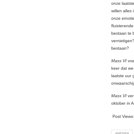
onze laatst
willen alle
onze emoties
fluisterende
bestaan te b
vernietigen?
bestaan?
Mass VI
voel
keer dat we
laatste uur
onwaarschijn
Mass VI
ver
oktober in 
Post Views
AMENRA