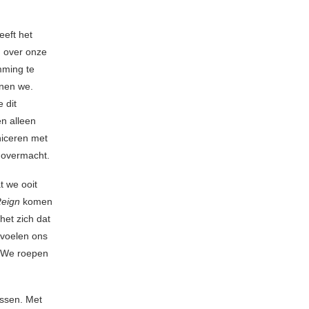
eeft het
n over onze
mming te
nnen we.
 dit
en alleen
niceren met
 overmacht.
t we ooit
Reign
komen
het zich dat
 voelen ons
. We roepen
lossen. Met