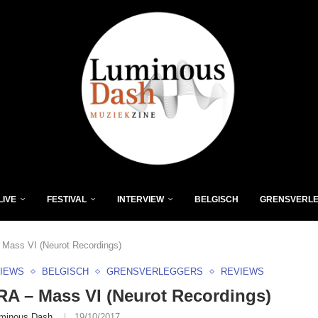
LIVE
FESTIVAL
INTERVIEW
BELGISCH
GRENSVERL
ass VI (Neurot Recordings)
VIEWS
BELGISCH
GRENSVERLEGGERS
REVIEWS
A – Mass VI (Neurot Recordings)
minous Dash
19/10/2017