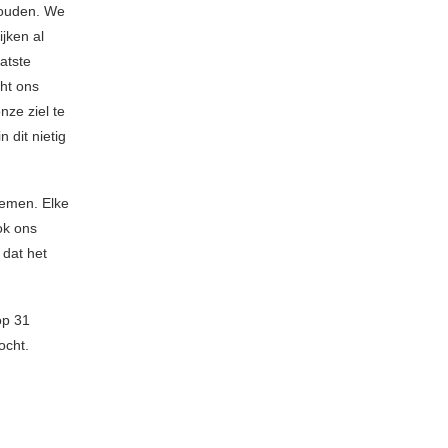
houden. We
jken al
aatste
cht ons
nze ziel te
 dit nietig
 nemen. Elke
ok ons
 dat het
op 31
ocht.