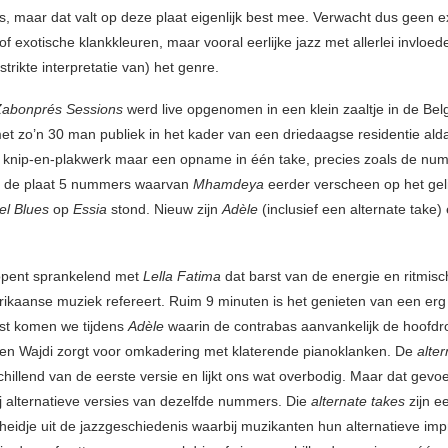
es, maar dat valt op deze plaat eigenlijk best mee. Verwacht dus geen 
f exotische klankkleuren, maar vooral eerlijke jazz met allerlei invloe
strikte interpretatie van) het genre.
Zabonprés Sessions
werd live opgenomen in een klein zaaltje in de Bel
t zo’n 30 man publiek in het kader van een driedaagse residentie ald
 knip-en-plakwerk maar een opname in één take, precies zoals de nu
p de plaat 5 nummers waarvan
Mhamdeya
eerder verscheen op het gel
el Blues
op
Essia
stond. Nieuw zijn
Adèle
(inclusief een alternate take)
opent sprankelend met
Lella Fatima
dat barst van de energie en ritmisc
rikaanse muziek refereert. Ruim 9 minuten is het genieten van een er
rust komen we tijdens
Adèle
waarin de contrabas aanvankelijk de hoofdrol
en Wajdi zorgt voor omkadering met klaterende pianoklanken. De
alte
chillend van de eerste versie en lijkt ons wat overbodig. Maar dat gevoe
ij alternatieve versies van dezelfde nummers. Die
alternate takes
zijn e
heidje uit de jazzgeschiedenis waarbij muzikanten hun alternatieve imp