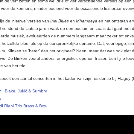
n de verf zetten en soms wel drie of vier verschillende versies op één p
s voor de kenners, minder boeiend voor de occasionele luisteraar evenw
ijn de ‘nieuwe’ versies van
Inel Blues
en
Mhamdeya
en het ontstaan er
 Trio stond de laatste jaren vaak op een podium en zoals dat gaat met 
eerde muziek, evolueerden de nummers langzaam maar zeker tot enke
 hetzelfde bleef als op de oorspronkelijke opname. Dat, voorlopige, ei
bum. Klinken ze ‘beter’ dan het origineel? Neen, maar dat was ook niet 
e. Ze klinken vooral anders, energieker, opener, frisser. Een fijne to
re van het trio.
speelt een aantal concerten in het kader van zijn residentie bij Flagey (
hi, Blake, Jukič & Sumbry
o
di Riahi Trio Brass & Bow