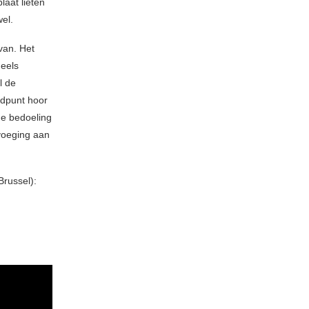
laat lieten
el.
van. Het
deels
l de
ndpunt hoor
de bedoeling
evoeging aan
Brussel):