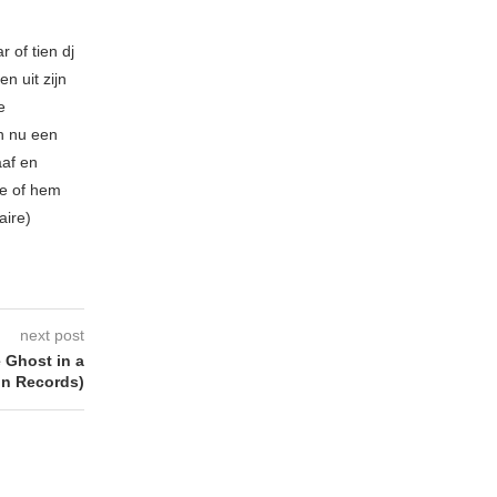
 of tien dj
n uit zijn
e
n nu een
aaf en
be of hem
aire)
next post
Ghost in a
on Records)