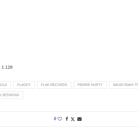
:
1.128
HOLA
FLAGEY
FLAK RECORDS
PIERRE HURTY
WAJDI RIAHI T
 SESSIONS
0