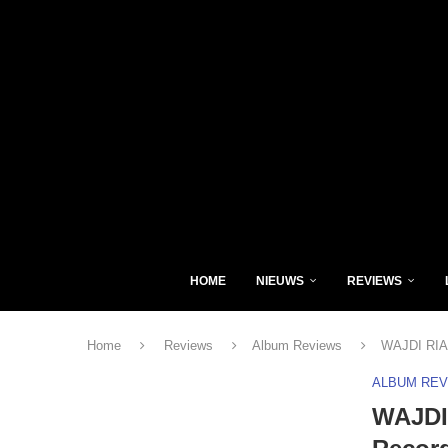
HOME
NIEUWS
REVIEWS
Home
Reviews
Album Reviews
WAJDI RIAH
ALBUM RE
WAJDI 