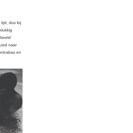
ijd, dus bij
elukkig
rbeeld
uisd naar
ontrabas en