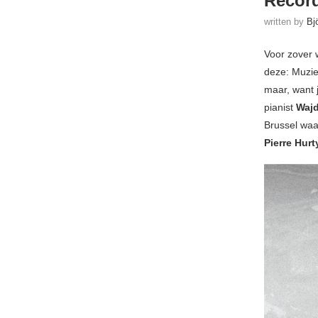
Recor
written by
Bj
Voor zover w
deze: Muzie
maar, want j
pianist
Wajd
Brussel waa
Pierre Hurt