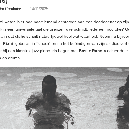
ds)
örn Comhaire
14/11/2025
ij weten is er nog nooit iemand gestorven aan een dooddoener op zijn t
k is een universele taal die grenzen overschrijdt. Iedereen nog oké? G
a in dat cliché schuilt natuurlijk wel heel wat waarheid. Neem nu bijvoo
i Riahi
, geboren in Tunesië en na het beëindigen van zijn studies verh
r hij een klassiek jazz piano trio begon met
Basile Rahola
achter de c
y
op drums.