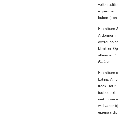
volkstraditi
experiment o
buiten (een 
Het album
Ardennen me
overdubs of
klonken. O
album en
In
Fatima
.
Het album 
Latijns-Ame
track. Tot 
toebedeeld 
niet zo vers
wel vaker b
eigenaardig