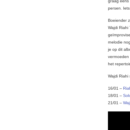
graag eens i
persen. Iet
Boeiender z
Wajdi Riahi
geïmprovis
melodie nog
je op dit al
vermoeden w
het repertoi
Wajdi Riahi 
16/01 –
Ria
18/01 –
Sol
21/01 –
Waj