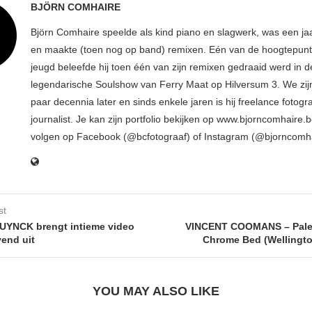
BJÖRN COMHAIRE
Björn Comhaire speelde als kind piano en slagwerk, was een jaar
en maakte (toen nog op band) remixen. Eén van de hoogtepunte
jeugd beleefde hij toen één van zijn remixen gedraaid werd in d
legendarische Soulshow van Ferry Maat op Hilversum 3. We zij
paar decennia later en sinds enkele jaren is hij freelance fotogr
journalist. Je kan zijn portfolio bekijken op www.bjorncomhaire.
volgen op Facebook (@bcfotograaf) of Instagram (@bjorncomh
st
UYNCK brengt intieme video
VINCENT COOMANS – Pale 
vend uit
Chrome Bed (Wellingt
YOU MAY ALSO LIKE