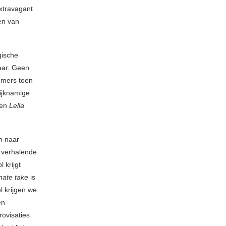
extravagant
den van
gische
aar. Geen
mmers toen
ijknamige
 en
Lella
h naar
g verhalende
 krijgt
rnate take
is
l krijgen we
en
rovisaties