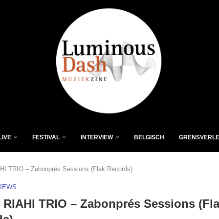
LIVE
FESTIVAL
INTERVIEW
BELGISCH
GRENSVERL
I TRIO – Zabonprés Sessions (Flak Records)
VIEWS
RIAHI TRIO – Zabonprés Sessions (Fl