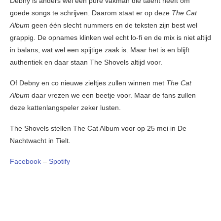
Debny is anders wel een pure vakman die talent heeft om
goede songs te schrijven. Daarom staat er op deze
The Cat
Album
geen één slecht nummers en de teksten zijn best wel
grappig. De opnames klinken wel echt lo-fi en de mix is niet altijd
in balans, wat wel een spijtige zaak is. Maar het is en blijft
authentiek en daar staan The Shovels altijd voor.
Of Debny en co nieuwe zieltjes zullen winnen met
The Cat
Album
daar vrezen we een beetje voor. Maar de fans zullen
deze kattenlangspeler zeker lusten.
The Shovels stellen The Cat Album voor op 25 mei in De
Nachtwacht in Tielt.
Facebook
–
Spotify