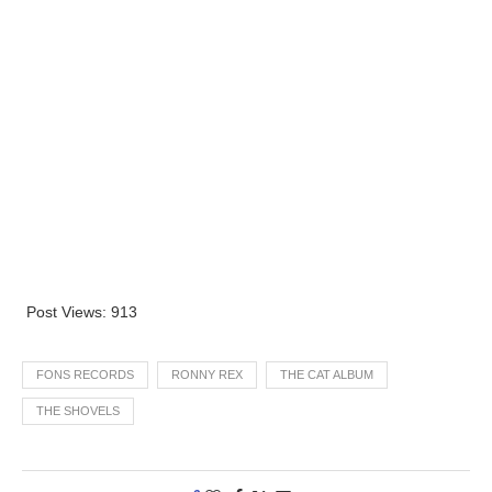
Post Views:
913
FONS RECORDS
RONNY REX
THE CAT ALBUM
THE SHOVELS