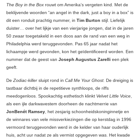
The Boy in the Box
rouwt om Amerika’s vergeten kind. Met de
beklijvende woorden “an angel in the dark, just a boy in a box” is
dit een ronduit prachtig nummer, in
Tim Burton
stijl. Liefelijk
duister… over het lijkje van een vierjarige jongen, dat in de jaren
50 zwaar toegetakeld in een doos aan de rand van een weg in
Philadelphia werd teruggevonden. Pas 65 jaar nadat het
lichaampje werd gevonden, kon het geïdentificeerd worden. Een
nummer dat de geest van
Joseph Augustus Zarelli
een plek
geeft.
De
Zodiac-killer
sluipt rond in
Call Me Your Ghost.
De dreiging is
tastbaar dichtbij in de repetitieve synthloops, de riffs
meedogenloos. Spookachtig esthetisch klinkt
Velvet Little Voice
,
als een ijle darkwavestem doorheen de nachtmerrie van
JonBenét Ramsey
, het zesjarig schoonheidskoninginnetje en
de winnares van vele missverkiezingen die op kerstdag in 1996
vermoord teruggevonden werd in de kelder van haar ouderlijk
huis, acht uur nadat ze als vermist opgegeven was. Het kwade