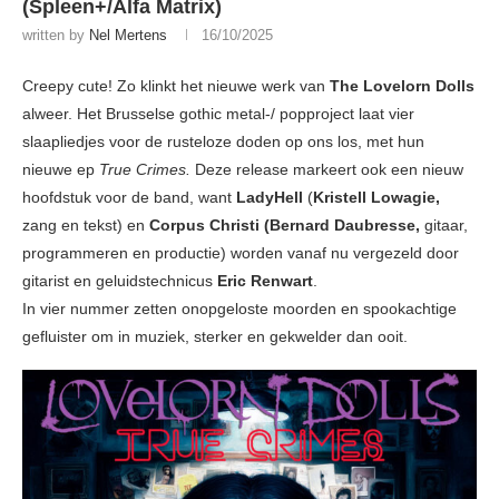
(Spleen+/Alfa Matrix)
written by
Nel Mertens
16/10/2025
Creepy cute! Zo klinkt het nieuwe werk van
The Lovelorn Dolls
alweer. Het Brusselse gothic metal-/ popproject laat vier
slaapliedjes voor de rusteloze doden op ons los, met hun
nieuwe ep
True Crimes.
Deze release markeert ook een nieuw
hoofdstuk voor de band, want
LadyHell
(
Kristell Lowagie,
zang en tekst) en
Corpus Christi (Bernard Daubresse,
gitaar,
programmeren en productie) worden vanaf nu vergezeld door
gitarist en geluidstechnicus
Eric Renwart
.
In vier nummer zetten onopgeloste moorden en spookachtige
gefluister om in muziek, sterker en gekwelder dan ooit.