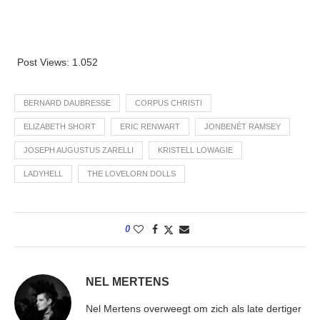
Post Views:
1.052
BERNARD DAUBRESSE
CORPUS CHRISTI
ELIZABETH SHORT
ERIC RENWART
JONBENÉT RAMSEY
JOSEPH AUGUSTUS ZARELLI
KRISTELL LOWAGIE
LADYHELL
THE LOVELORN DOLLS
0
NEL MERTENS
Nel Mertens overweegt om zich als late dertiger