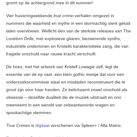
gromt op de achtergrond mee in dit nummer!
Vier huiveringwekkende
true crime
-verhalen omgezet in
nummers die waarheid en mythe in een stormachtig sterk geluid
laten overvloeien. Wellicht één van de sterkste releases van The
Lovelorn Dolls, met explosieve gitaren, bezwerende synths,
industriële ondertonen en Kristells karakteristieke zang, die van
fragiele onschuld naar rauwe kracht verschuift.
De hoes, met het artwork van Kristell Lowagie zelf, legt de
essentie van de ep vast: een klein gothic meisje dat voor een
onderzoekscommissie staat en misdaden reconstrueert die te
groot zijn voor haar handen. Ze belichaamt zowel onschuld als
obsessie – dezelfde dualiteit die de muziek uitstraalt en ons
meeneemt in een wereld van onbeantwoorde vragen en
spookachtige stemmen.
True Crimes
is
digitaal
verschenen via Spleen+ / Alfa Matrix.