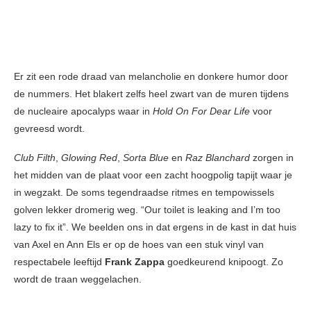
Er zit een rode draad van melancholie en donkere humor door
de nummers. Het blakert zelfs heel zwart van de muren tijdens
de nucleaire apocalyps waar in
Hold On For Dear Life
voor
gevreesd wordt.
Club Filth
,
Glowing Red
,
Sorta Blue
en
Raz Blanchard
zorgen in
het midden van de plaat voor een zacht hoogpolig tapijt waar je
in wegzakt. De soms tegendraadse ritmes en tempowissels
golven lekker dromerig weg. “Our toilet is leaking and I’m too
lazy to fix it”. We beelden ons in dat ergens in de kast in dat huis
van Axel en Ann Els er op de hoes van een stuk vinyl van
respectabele leeftijd
Frank Zappa
goedkeurend knipoogt. Zo
wordt de traan weggelachen.