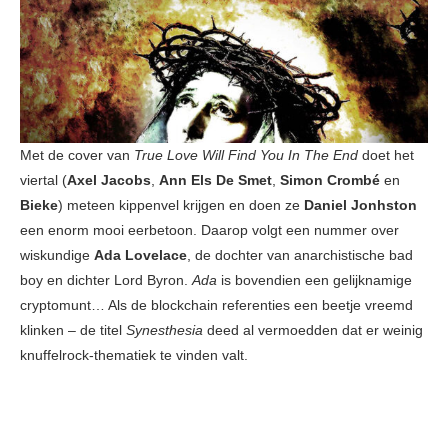
Met de cover van
True Love Will Find You In The End
doet het
viertal (
Axel Jacobs
,
Ann Els De Smet
,
Simon Crombé
en
Bieke
) meteen kippenvel krijgen en doen ze
Daniel Jonhston
een enorm mooi eerbetoon. Daarop volgt een nummer over
wiskundige
Ada Lovelace
, de dochter van anarchistische bad
boy en dichter Lord Byron.
Ada
is bovendien een gelijknamige
cryptomunt… Als de blockchain referenties een beetje vreemd
klinken – de titel
Synesthesia
deed al vermoedden dat er weinig
knuffelrock-thematiek te vinden valt.