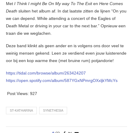
Met
I Think I might Be On My way To The Exit
en
Here Comes
Death
sluiten het album af. In dat laatste zitten de lijnen “On you
we can depend. While attending a concert of the Eagles of
Death Metal or driving in your car to the next bar.” Opnieuw een
traan die we weglachen.
Deze band klinkt als geen ander en is volgens ons door veel te
weinig mensen gekend. Leen ze verdiend even jouw luisterende
oor bij een kop warme thee (met bruine rum) potjandorie!
https://tidal.com/browse/album/263424207
https://open.spotify.com/album/587YGxNPmrgOXxljkYMcYs
Post Views:
927
ST-KATHARINA
SYNETHESIA