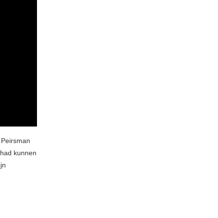
t Peirsman
e had kunnen
jn