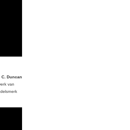
r
C. Duncan
werk van
ndelsmerk