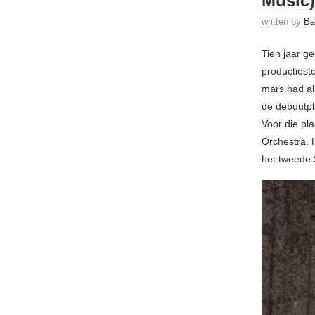
Music)
written by
Ba
Tien jaar g
productiesto
mars had als
de debuutp
Voor die pla
Orchestra. 
het tweede 