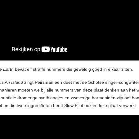
he Earth
bevat elf straffe nummers die geweldig goed in elkaar zitten.
Is An Island
zingt Peirsman een duet met de Schotse singer-songwrite
manieren moeten we bij alle nummers van deze plaat denken aan het 
subtiele dromerige synthlaagjes en zweverige harmonieën zijn het ha
 en die twee ingrediënten heeft Slow Pilot ook in deze plaat verwerkt.