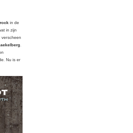
trock
in de
at in zijn
er verscheen
aekelberg
.
on
e. Nu is er