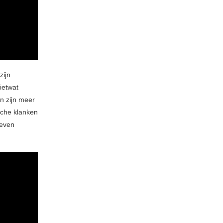
zijn
ietwat
n zijn meer
sche klanken
 even