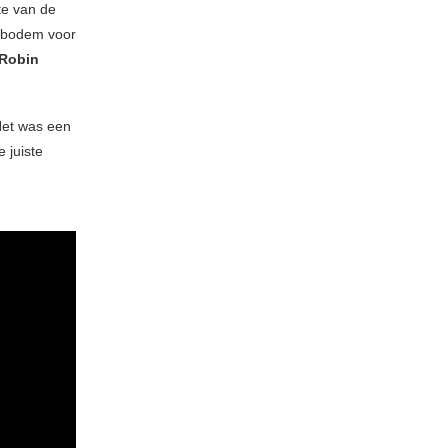
lte van de
gsbodem voor
Robin
Het was een
 juiste