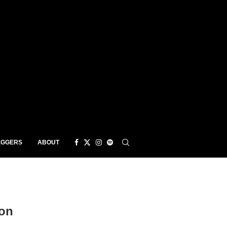
EGGERS
ABOUT
oon