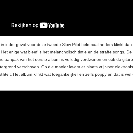
 in ieder geval voor deze tweede Slow Pilot helemaal anders klinkt dan 
Het enige wat bleef is het melancholisch tintje en de straffe songs. De 
e aanpak van het eerste album is volledig verdwenen en ook de gitare
tergrond verschoven. Op die manier kwam er plaats vrij voor elektroni
iliteit. Het album klinkt wat toegankelijker en zelfs poppy en dat is wel