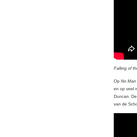
Falling of t
Op
No Man 
en op veel 
Duncan. De 
van de Schot