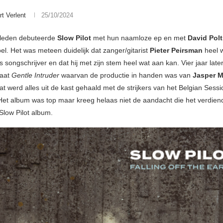
rt Verlent
25/10/2024
eleden debuteerde
Slow Pilot
met hun naamloze ep en met
David Pol
el. Het was meteen duidelijk dat zanger/gitarist
Pieter Peirsman
heel w
 songschrijver en dat hij met zijn stem heel wat aan kan. Vier jaar lat
laat
Gentle Intruder
waarvan de productie in handen was van
Jasper M
at werd alles uit de kast gehaald met de strijkers van het Belgian Sessi
Het album was top maar kreeg helaas niet de aandacht die het verdiend
Slow Pilot album.