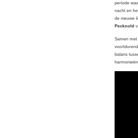
periode waar
nacht en he
de nieuwe l
Pecknold
v
Samen me
voortdurend
balans tuss
harmonieën