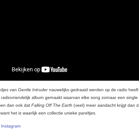
iedjes van
Gentle Intruder
nauwelijks gedraaid werden op de radio heef
 radiovriendelijk album gemaakt waarvan elke song zomaar een singl
pen dan ook dat
Falling Off The Earth
(veel) meer aandacht krijgt dan zi
ant het is waarlijk een collectie unieke pareltjes.
–
Instagram