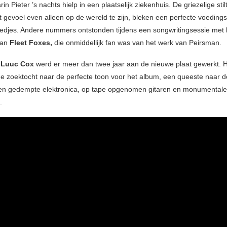
in Pieter ’s nachts hielp in een plaatselijk ziekenhuis. De griezelige sti
t gevoel even alleen op de wereld te zijn, bleken een perfecte voedin
iedjes. Andere nummers ontstonden tijdens een songwritingsessie met
an
Fleet Foxes,
die onmiddellijk fan was van het werk van Peirsman.
t
Luuc Cox
werd er meer dan twee jaar aan de nieuwe plaat gewerkt. 
e zoektocht naar de perfecte toon voor het album, een queeste naar de
en gedempte elektronica, op tape opgenomen gitaren en monumentale
.