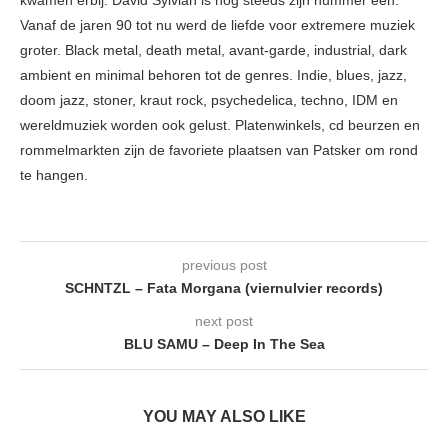
kwamen erbij. David Sylvian is nog steeds zijn nummer één.
Vanaf de jaren 90 tot nu werd de liefde voor extremere muziek
groter. Black metal, death metal, avant-garde, industrial, dark
ambient en minimal behoren tot de genres. Indie, blues, jazz,
doom jazz, stoner, kraut rock, psychedelica, techno, IDM en
wereldmuziek worden ook gelust. Platenwinkels, cd beurzen en
rommelmarkten zijn de favoriete plaatsen van Patsker om rond
te hangen.
previous post
SCHNTZL – Fata Morgana (viernulvier records)
next post
BLU SAMU – Deep In The Sea
YOU MAY ALSO LIKE