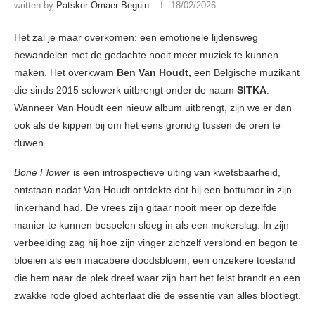
written by
Patsker Omaer Beguin
18/02/2026
Het zal je maar overkomen: een emotionele lijdensweg
bewandelen met de gedachte nooit meer muziek te kunnen
maken. Het overkwam
Ben Van Houdt,
een Belgische muzikant
die sinds 2015 solowerk uitbrengt onder de naam
SITKA
.
Wanneer Van Houdt een nieuw album uitbrengt, zijn we er dan
ook als de kippen bij om het eens grondig tussen de oren te
duwen.
Bone Flower
is een introspectieve uiting van kwetsbaarheid,
ontstaan nadat Van Houdt ontdekte dat hij een bottumor in zijn
linkerhand had. De vrees zijn gitaar nooit meer op dezelfde
manier te kunnen bespelen sloeg in als een mokerslag. In zijn
verbeelding zag hij hoe zijn vinger zichzelf verslond en begon te
bloeien als een macabere doodsbloem, een onzekere toestand
die hem naar de plek dreef waar zijn hart het felst brandt en een
zwakke rode gloed achterlaat die de essentie van alles blootlegt.