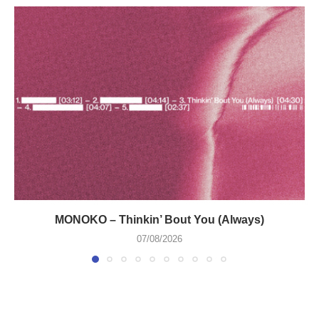
MONOKO – Thinkin’ Bout You (Always)
07/08/2026