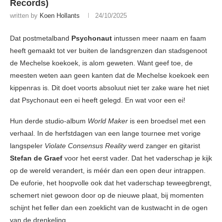
Records)
written by
Koen Hollants
24/10/2025
Dat postmetalband
Psychonaut
intussen meer naam en faam
heeft gemaakt tot ver buiten de landsgrenzen dan stadsgenoot
de Mechelse koekoek, is alom geweten. Want geef toe, de
meesten weten aan geen kanten dat de Mechelse koekoek een
kippenras is. Dit doet voorts absoluut niet ter zake ware het niet
dat Psychonaut een ei heeft gelegd. En wat voor een ei!
Hun derde studio-album
World Maker
is een broedsel met een
verhaal. In de herfstdagen van een lange tournee met vorige
langspeler
Violate Consensus Reality
werd zanger en gitarist
Stefan de Graef
voor het eerst vader. Dat het vaderschap je kijk
op de wereld verandert, is méér dan een open deur intrappen.
De euforie, het hoopvolle ook dat het vaderschap teweegbrengt,
schemert niet gewoon door op de nieuwe plaat, bij momenten
schijnt het feller dan een zoeklicht van de kustwacht in de ogen
van de drenkeling.