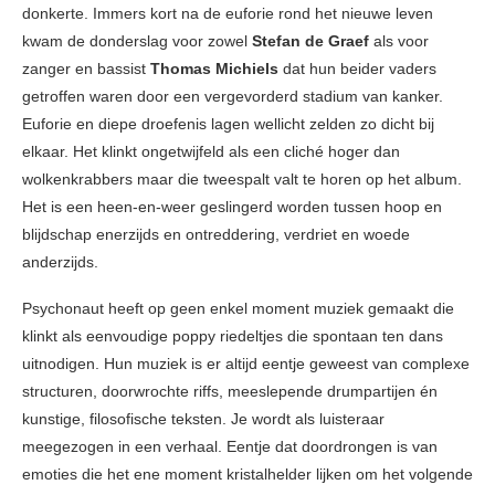
donkerte. Immers kort na de euforie rond het nieuwe leven
kwam de donderslag voor zowel
Stefan de Graef
als voor
zanger en bassist
Thomas Michiels
dat hun beider vaders
getroffen waren door een vergevorderd stadium van kanker.
Euforie en diepe droefenis lagen wellicht zelden zo dicht bij
elkaar. Het klinkt ongetwijfeld als een cliché hoger dan
wolkenkrabbers maar die tweespalt valt te horen op het album.
Het is een heen-en-weer geslingerd worden tussen hoop en
blijdschap enerzijds en ontreddering, verdriet en woede
anderzijds.
Psychonaut heeft op geen enkel moment muziek gemaakt die
klinkt als eenvoudige poppy riedeltjes die spontaan ten dans
uitnodigen. Hun muziek is er altijd eentje geweest van complexe
structuren, doorwrochte riffs, meeslepende drumpartijen én
kunstige, filosofische teksten. Je wordt als luisteraar
meegezogen in een verhaal. Eentje dat doordrongen is van
emoties die het ene moment kristalhelder lijken om het volgende