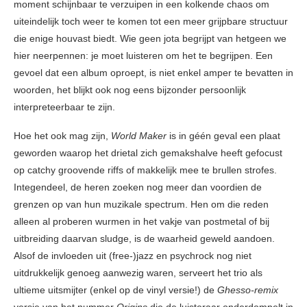
moment schijnbaar te verzuipen in een kolkende chaos om
uiteindelijk toch weer te komen tot een meer grijpbare structuur
die enige houvast biedt. Wie geen jota begrijpt van hetgeen we
hier neerpennen: je moet luisteren om het te begrijpen. Een
gevoel dat een album oproept, is niet enkel amper te bevatten in
woorden, het blijkt ook nog eens bijzonder persoonlijk
interpreteerbaar te zijn.
Hoe het ook mag zijn,
World Maker
is in géén geval een plaat
geworden waarop het drietal zich gemakshalve heeft gefocust
op catchy groovende riffs of makkelijk mee te brullen strofes.
Integendeel, de heren zoeken nog meer dan voordien de
grenzen op van hun muzikale spectrum. Hen om die reden
alleen al proberen wurmen in het vakje van postmetal of bij
uitbreiding daarvan sludge, is de waarheid geweld aandoen.
Alsof de invloeden uit (free-)jazz en psychrock nog niet
uitdrukkelijk genoeg aanwezig waren, serveert het trio als
ultieme uitsmijter (enkel op de vinyl versie!) de
Ghesso-remix
versie van het nummer
Origins
die de luisteraar onderdompelt in