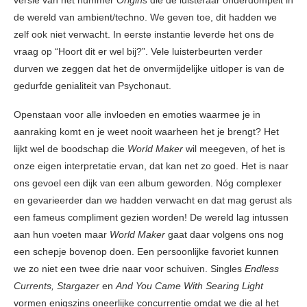
de wereld van ambient/techno. We geven toe, dit hadden we
zelf ook niet verwacht. In eerste instantie leverde het ons de
vraag op “Hoort dit er wel bij?”. Vele luisterbeurten verder
durven we zeggen dat het de onvermijdelijke uitloper is van de
gedurfde genialiteit van Psychonaut.
Openstaan voor alle invloeden en emoties waarmee je in
aanraking komt en je weet nooit waarheen het je brengt? Het
lijkt wel de boodschap die
World Maker
wil meegeven, of het is
onze eigen interpretatie ervan, dat kan net zo goed. Het is naar
ons gevoel een dijk van een album geworden. Nóg complexer
en gevarieerder dan we hadden verwacht en dat mag gerust als
een fameus compliment gezien worden! De wereld lag intussen
aan hun voeten maar
World Maker
gaat daar volgens ons nog
een schepje bovenop doen. Een persoonlijke favoriet kunnen
we zo niet een twee drie naar voor schuiven. Singles
Endless
Currents, Stargazer
en
And You Came With Searing Light
vormen enigszins oneerlijke concurrentie omdat we die al het