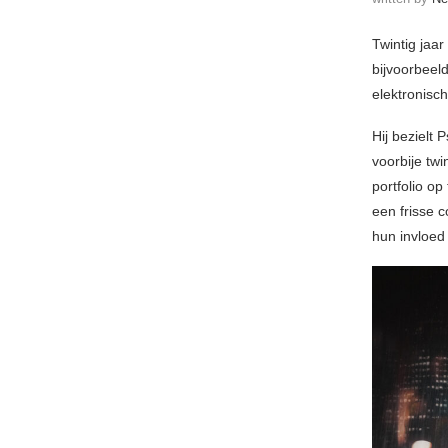
Twintig jaa
bijvoorbeeld
elektronisc
Hij bezielt 
voorbije tw
portfolio o
een frisse 
hun invloed 