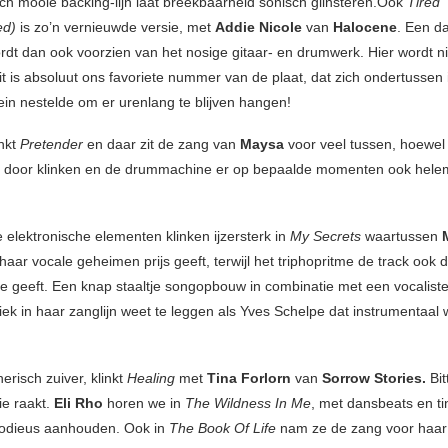
ch mooie backing-lijn laat breekbaarheid sonisch glinsteren.Ook
Tired
ed)
is zo’n vernieuwde versie, met
Addie Nicole
van
Halocene
. Een d
ordt dan ook voorzien van het nosige gitaar- en drumwerk. Hier wordt n
dit is absoluut ons favoriete nummer van de plaat, dat zich ondertussen 
ein nestelde om er urenlang te blijven hangen!
inkt
Pretender
en daar zit de zang van
Maysa
voor veel tussen, hoewel
k door klinken en de drummachine er op bepaalde momenten ook hele
 elektronische elementen klinken ijzersterk in
My Secrets
waartussen
haar vocale geheimen prijs geeft, terwijl het triphopritme de track ook 
 geeft. Een knap staaltje songopbouw in combinatie met een vocaliste
iek in haar zanglijn weet te leggen als Yves Schelpe dat instrumentaal 
erisch zuiver, klinkt
Healing
met
Tina Forlorn
van
Sorrow Stories.
Bi
ie raakt.
Eli Rho
horen we in
The Wildness In Me
, met dansbeats en ti
lodieus aanhouden. Ook in
The Book Of Life
nam ze de zang voor haar