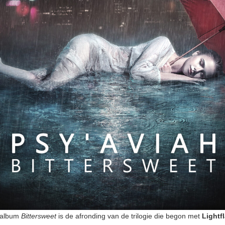
 album
Bittersweet
is de afronding van de trilogie die begon met
Lightf