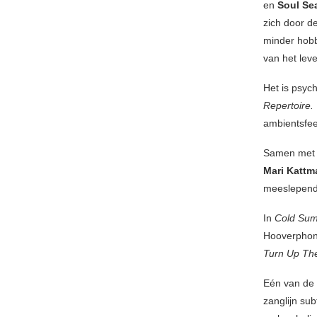
en
Soul Se
zich door d
minder hobb
van het lev
Het is psych
Repertoire.
ambientsfee
Samen me
Mari Katt
meeslepend 
In
Cold Sum
Hooverphonic
Turn Up Th
Eén van de
zanglijn su