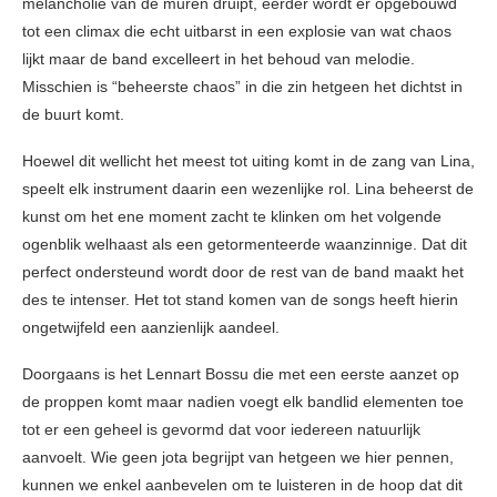
melancholie van de muren druipt, eerder wordt er opgebouwd
tot een climax die echt uitbarst in een explosie van wat chaos
lijkt maar de band excelleert in het behoud van melodie.
Misschien is “beheerste chaos” in die zin hetgeen het dichtst in
de buurt komt.
Hoewel dit wellicht het meest tot uiting komt in de zang van Lina,
speelt elk instrument daarin een wezenlijke rol. Lina beheerst de
kunst om het ene moment zacht te klinken om het volgende
ogenblik welhaast als een getormenteerde waanzinnige. Dat dit
perfect ondersteund wordt door de rest van de band maakt het
des te intenser. Het tot stand komen van de songs heeft hierin
ongetwijfeld een aanzienlijk aandeel.
Doorgaans is het Lennart Bossu die met een eerste aanzet op
de proppen komt maar nadien voegt elk bandlid elementen toe
tot er een geheel is gevormd dat voor iedereen natuurlijk
aanvoelt. Wie geen jota begrijpt van hetgeen we hier pennen,
kunnen we enkel aanbevelen om te luisteren in de hoop dat dit