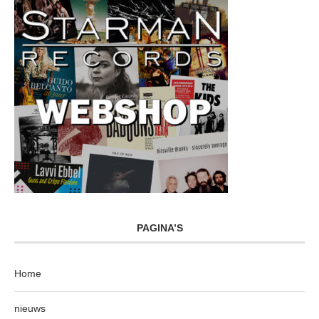
PAGINA’S
Home
nieuws