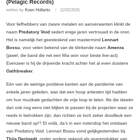
(Pelagic Records)
written by
Koen Hollants
11/02/2026
Voor liefhebbers van zware metalen en aanverwanten klinkt de
naam
Predatory Void
sedert enige jaren vertrouwd in de oren.
Het is namelijk het geesteskind van mastermind
Lennart
Bossu
, voor velen bekend van de klinkende naam
Amenra
(jawel, die band die net een Mia won voor beste live-act).
Evenzeer is hij de drijvende kracht achter het al even duistere
Oathbreaker
.
Eén van de weinige positieve kanten aan de pandemie van
enkele jaren geleden, was dat een hoop artiesten tijd hadden
om hun muzikale gedachten de vrije loop te laten. Als die ideeën
dan ook nog eens niet blijken te passen bij de projecten waar ze
reeds in betrokken zijn, dan richten ze toch zeker doodleuk een
nieuwe band op!? Et voilà, da’s in een notendop het ontstaan
van Predatory Void. Lennart Bossu vond gelijkgestemden bij
Thijs Decloedt
, onder andere gekend als snarenplukker van