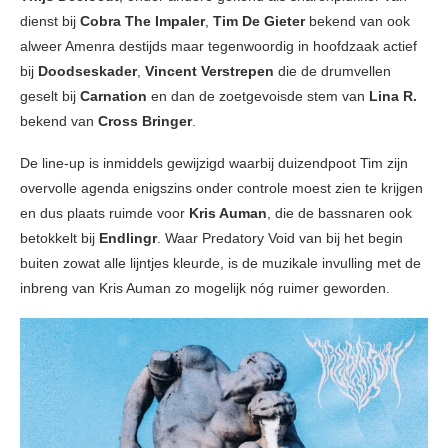
dienst bij
Cobra The Impaler
,
Tim De Gieter
bekend van ook
alweer Amenra destijds maar tegenwoordig in hoofdzaak actief
bij
Doodseskader
,
Vincent Verstrepen
die de drumvellen
geselt bij
Carnation
en dan de zoetgevoisde stem van
Lina R.
bekend van
Cross Bringer
.
De line-up is inmiddels gewijzigd waarbij duizendpoot Tim zijn
overvolle agenda enigszins onder controle moest zien te krijgen
en dus plaats ruimde voor
Kris Auman
, die de bassnaren ook
betokkelt bij
Endlingr
. Waar Predatory Void van bij het begin
buiten zowat alle lijntjes kleurde, is de muzikale invulling met de
inbreng van Kris Auman zo mogelijk nóg ruimer geworden.