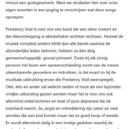
minuut een godsgeschenk. Want we struikelen hier over onze
eigen woorden in een poging te omschrijven wat deze songs
oproepen.
Predatory Void is voor ons een band die een sfeer creëert en
die sfeerschepping is allesbehalve rechttoe rechtaan. Hoewel de
muziek compleet anders klinkt dan alle bands waartoe de
afzonderlijke leden behoren, hebben ze één ding
gemeenschappelijk: gevoel primeert. Zoals bij elk zinnig
persoon het leven een aaneenschakeling vormt van de meest
uiteenlopende gevoelens en indrukken, is dat exact zo bij de
muzikale uitdrukking ervan die Predatory Void weerspiegelt.
Oké, één en ander zal wellicht zelden of nooit als een bijzonder
vrolijke uitbarsting gezien worden maar het is voor ons ook
allerminst enkel kommer en kwel of pure depressie die de
overhand neemt. Ja, angst en ontreddering zijn zeker en vast
emoties die aan bod komen maar net zo goed hoop of woede.
Er wordt allerminst zielig in een hoekje gedoken waarbij de