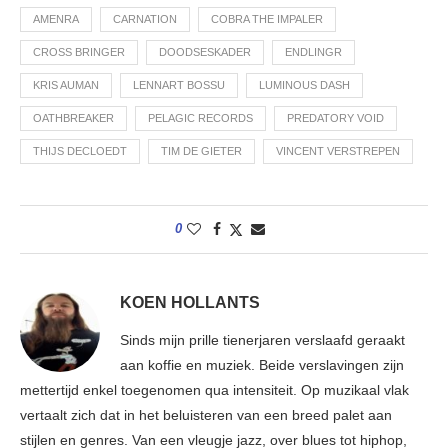
AMENRA
CARNATION
COBRA THE IMPALER
CROSS BRINGER
DOODSESKADER
ENDLINGR
KRIS AUMAN
LENNART BOSSU
LUMINOUS DASH
OATHBREAKER
PELAGIC RECORDS
PREDATORY VOID
THIJS DECLOEDT
TIM DE GIETER
VINCENT VERSTREPEN
0
KOEN HOLLANTS
Sinds mijn prille tienerjaren verslaafd geraakt
aan koffie en muziek. Beide verslavingen zijn
mettertijd enkel toegenomen qua intensiteit. Op muzikaal vlak
vertaalt zich dat in het beluisteren van een breed palet aan
stijlen en genres. Van een vleugje jazz, over blues tot hiphop,