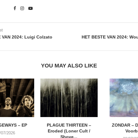
st
VAN 2024: Luigi Colzato
HET BESTE VAN 2024: Wou
YOU MAY ALSO LIKE
EWAYS – EP
PLAGUE THIRTEEN –
ZONDAR – D
Eroded (Loner Cult /
Voorbi
/07/2026
Shove...