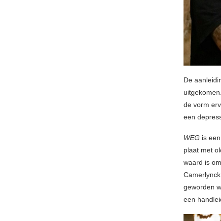
De aanleidi
uitgekomen.
de vorm erva
een depress
WEG
is een
plaat met ol
waard is om
Camerlynck 
geworden wa
een handleid