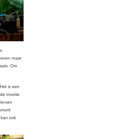
is
imeren maar
plaats. Om
Het is een
r de moeite
 Jeroen
cument
t kan ook