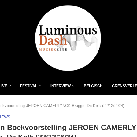
LIVE
FESTIVAL
INTERVIEW
BELGISCH
GRENSVERL
oekvoorstelling JEROEN CAMERLYNCK Brugge, De Kelk (22/12/2024)
VIEWS
 en Boekvoorstelling JEROEN CAMERL