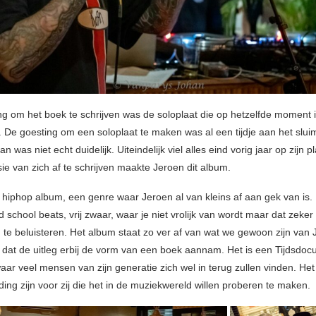
ng om het boek te schrijven was de soloplaat die op hetzelfde moment 
 De goesting om een soloplaat te maken was al een tijdje aan het slu
n was niet echt duidelijk. Uiteindelijk viel alles eind vorig jaar op zijn 
ie van zich af te schrijven maakte Jeroen dit album.
 hiphop album, een genre waar Jeroen al van kleins af aan gek van is. 
d school beats, vrij zwaar, waar je niet vrolijk van wordt maar dat zeke
 te beluisteren. Het album staat zo ver af van wat we gewoon zijn van
dat de uitleg erbij de vorm van een boek aannam. Het is een Tijdsdo
ar veel mensen van zijn generatie zich wel in terug zullen vinden. He
ing zijn voor zij die het in de muziekwereld willen proberen te maken.