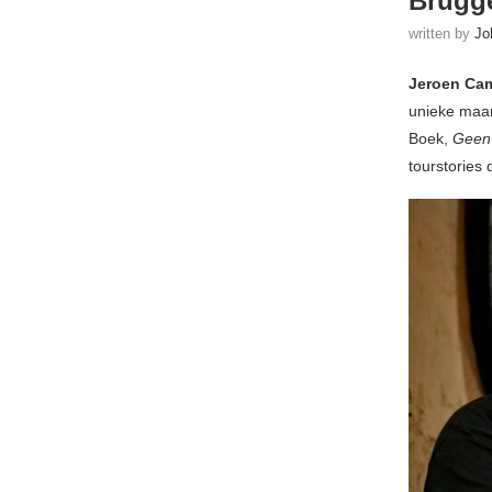
Brugge
written by
Jo
Jeroen Ca
unieke maar
Boek,
Geen 
tourstories 