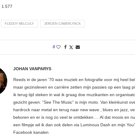
:
1.577
FLEDDY MELCULY
JEROEN CAMERLYNCK
0
JOHAN VANPARYS
Reeds in de jaren ’70 was muziek en fotografie voor mij heel bel
maar gezinsleven en carrière zetten mijn passies op een laag pi
ik terug tijd steken in wat ik graag doe muzikanten en organisa
gezicht geven. “See The Music” is mijn moto. Van kleinkunst ov
hardrock naar metal en terug naar new wave , blues en jazz, ve
bekoren en er is nog zo veel te ontdekken…. Al dat moois en n
een filmpje wil ik dan ook delen via Luminous Dash en mijn Yo
Facebook kanalen.