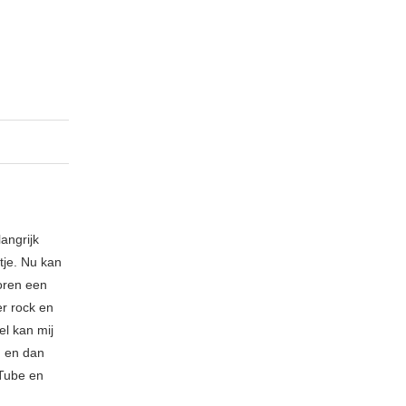
angrijk
tje. Nu kan
toren een
er rock en
el kan mij
u en dan
uTube en