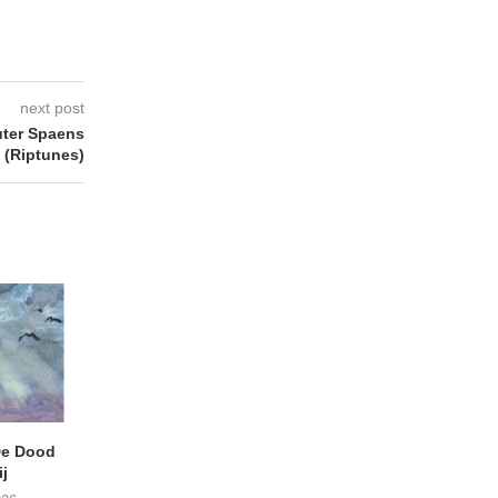
next post
ter Spaens
(Riptunes)
e Dood
DANIEL PEREZ – Why Is
JEF MERTENS – Do
j
This Called Heaven?
Amps (Many Chan