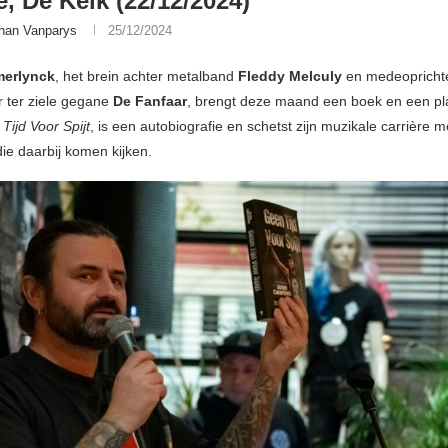
, De Kelk (22/12/2024)
han Vanparys
25/12/2024
merlynck
, het brein achter metalband
Fleddy Melculy
en medeoprichte
 ter ziele gegane
De Fanfaar
, brengt deze maand een boek en een pla
Tijd Voor Spijt
, is een autobiografie en schetst zijn muzikale carrière me
die daarbij komen kijken.