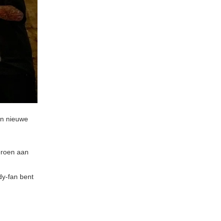
jn nieuwe
eroen aan
dy-fan bent