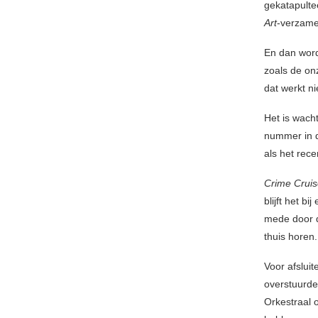
gekatapulte
Art
-verzame
En dan word
zoals de onz
dat werkt ni
Het is wach
nummer in d
als het rec
Crime Crui
blijft het b
mede door d
thuis horen.
Voor afsluit
overstuurd
Orkestraal 