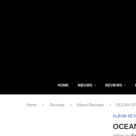
HOME
NIEUWS
REVIEWS
Home
Reviews
Album Reviews
OCEAN OF L
ALBUM RE
OCEAN
written by
Pa