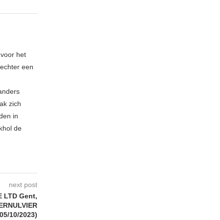
 voor het
echter een
 anders
ak zich
den in
khol de
next post
 LTD Gent,
IERNULVIER
(05/10/2023)