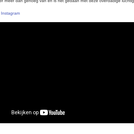
r meer dan genoeg van en is het gedaan met deze overdadige luchtig
–
Instagram