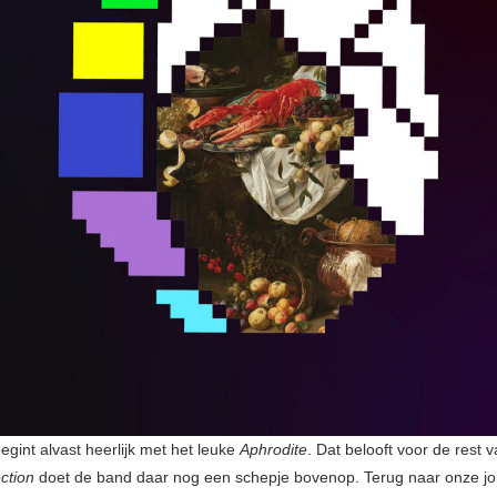
egint alvast heerlijk met het leuke
Aphrodite
. Dat belooft voor de rest 
ction
doet de band daar nog een schepje bovenop. Terug naar onze jo