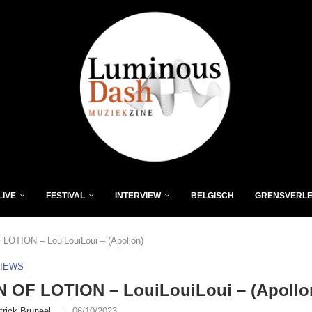
LIVE
FESTIVAL
INTERVIEW
BELGISCH
GRENSVERL
OTION – LouiLouiLoui – (Apollon)
VIEWS
 OF LOTION – LouiLouiLoui – (Apollo
trick Bruneel
06/10/2023