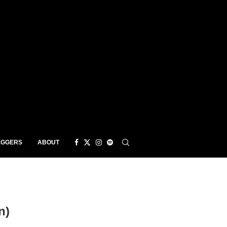
EGGERS
ABOUT
n)