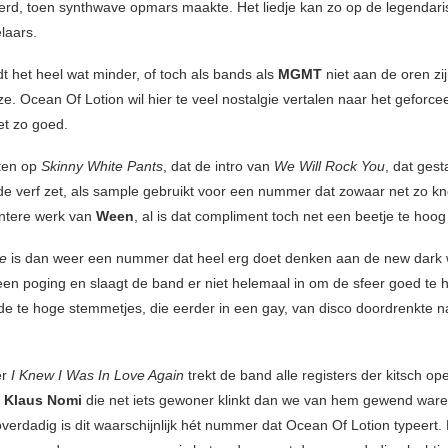
erd, toen synthwave opmars maakte. Het liedje kan zo op de legendar
laars.
t het heel wat minder, of toch als bands als
MGMT
niet aan de oren zi
e. Ocean Of Lotion wil hier te veel nostalgie vertalen naar het geforc
et zo goed.
ten op
Skinny White Pants
, dat de intro van
We Will Rock You
, dat ges
e verf zet, als sample gebruikt voor een nummer dat zowaar net zo knet
entere werk van
Ween
, al is dat compliment toch net een beetje te hoo
se
is dan weer een nummer dat heel erg doet denken aan de new dark 
ij een poging en slaagt de band er niet helemaal in om de sfeer goed te
e te hoge stemmetjes, die eerder in een gay, van disco doordrenkte n
er
I Knew I Was In Love Again
trekt de band alle registers der kitsch op
e
Klaus Nomi
die net iets gewoner klinkt dan we van hem gewend ware
overdadig is dit waarschijnlijk hét nummer dat Ocean Of Lotion typeert.