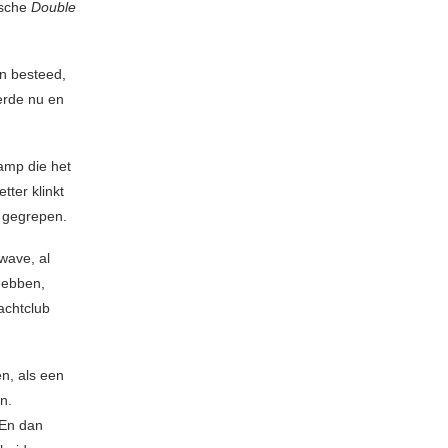
ische
Double
jn besteed,
eerde nu en
tamp die het
ter klinkt
g gegrepen.
wave, al
 hebben,
achtclub
en, als een
n.
 En dan