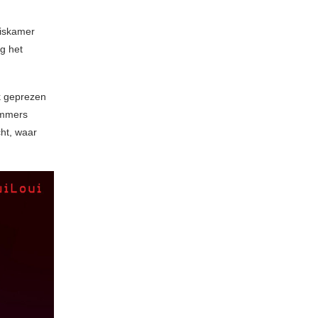
uiskamer
g het
k geprezen
nummers
cht, waar