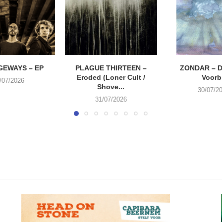
EWAYS – EP
PLAGUE THIRTEEN –
ZONDAR – D
Eroded (Loner Cult /
Voorbi
/07/2026
Shove...
30/07/2
31/07/2026