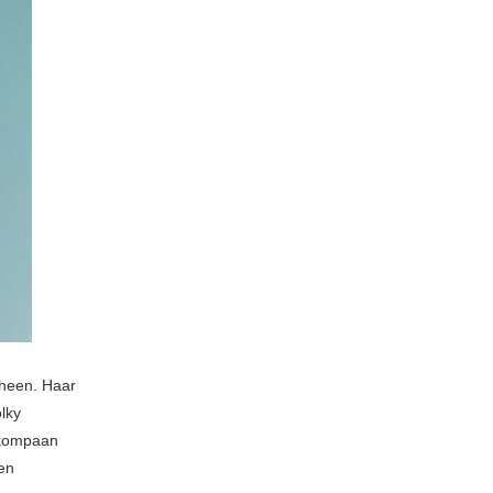
rheen. Haar
lky
n-kompaan
 en