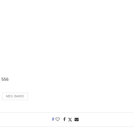
:
556
MEG BAIRD
0