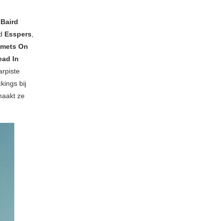
Baird
nd
Esspers
,
mets On
ad In
rpiste
kings bij
 maakt ze