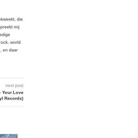
ekweekt, die
spreekt mij
ledige
rock, world
n, en daar
next post
 Your Love
yl Records)