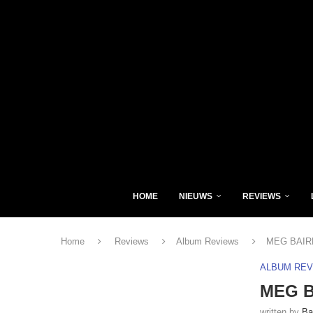
HOME
NIEUWS
REVIEWS
Home
Reviews
Album Reviews
MEG BAIRD
ALBUM RE
MEG B
written by
Ba