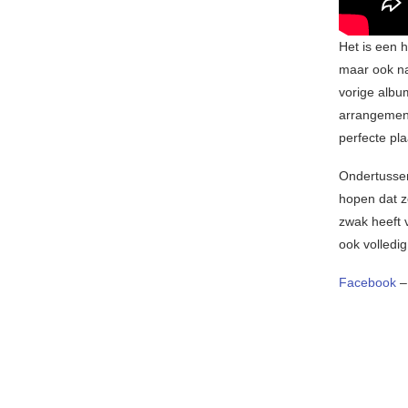
Het is een 
maar ook na
vorige albu
arrangement
perfecte pla
Ondertusse
hopen dat z
zwak heeft 
ook volledi
Facebook
–