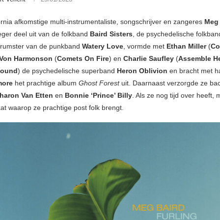
ornia afkomstige multi-instrumentaliste, songschrijver en zangeres
Meg 
ger deel uit van de folkband
Baird Sisters
, de psychedelische folkba
drumster van de punkband
Watery Love
, vormde met
Ethan Miller
(
Co
 Von Harmonson
(
Comets On Fire
) en
Charlie Saufley
(
Assemble He
Sound
) de psychedelische superband
Heron Oblivion
en bracht met ha
more
het prachtige album
Ghost Forest
uit. Daarnaast verzorgde ze bac
Sharon Van Etten
en
Bonnie ‘Prince’ Billy
. Als ze nog tijd over heeft,
at waarop ze prachtige post folk brengt.