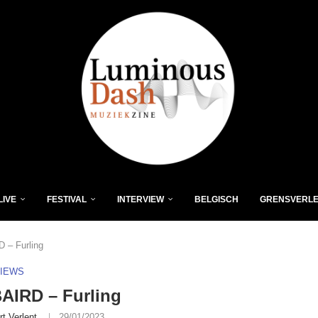
LIVE
FESTIVAL
INTERVIEW
BELGISCH
GRENSVERL
 – Furling
VIEWS
AIRD – Furling
rt Verlent
29/01/2023