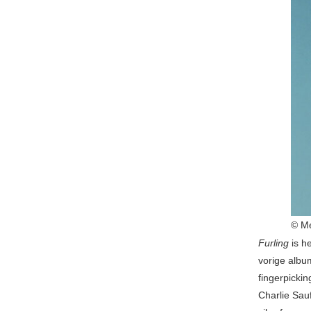
© Me
Furling
is h
vorige albu
fingerpicki
Charlie Sauf