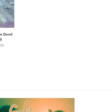
e Dood
DANIEL PEREZ – Why Is
JEF MERTENS – Do
j
This Called Heaven?
Amps (Many Chan
026
29/07/2026
27/07/2026