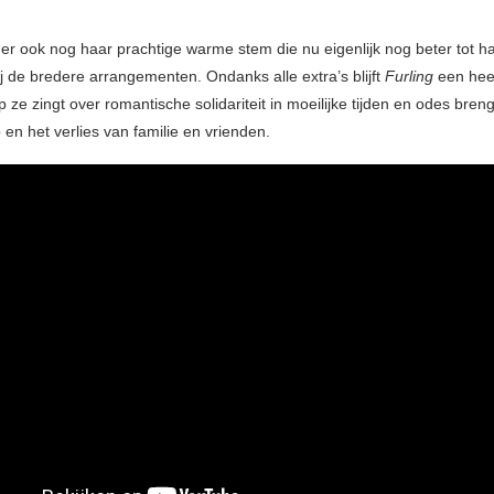
s er ook nog haar prachtige warme stem die nu eigenlijk nog beter tot h
j de bredere arrangementen. Ondanks alle extra’s blijft
Furling
een heel
 ze zingt over romantische solidariteit in moeilijke tijden en odes bren
en het verlies van familie en vrienden.