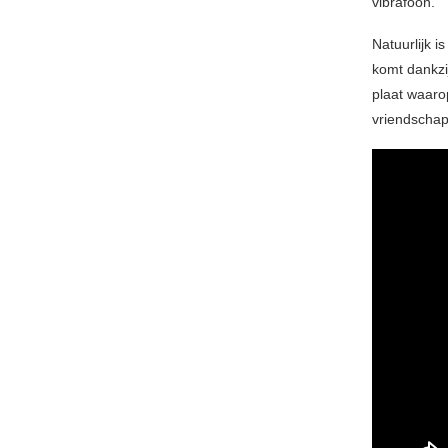
vibrafoon.
Natuurlijk i
komt dankzi
plaat waarop
vriendschap 