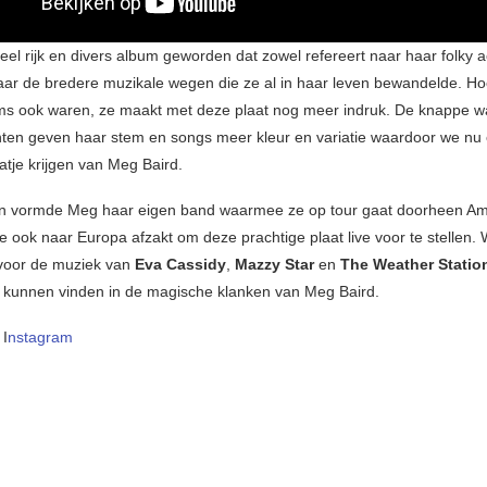
heel rijk en divers album geworden dat zowel refereert naar haar folky 
ar de bredere muzikale wegen die ze al in haar leven bewandelde. H
ms ook waren, ze maakt met deze plaat nog meer indruk. De knappe 
en geven haar stem en songs meer kleur en variatie waardoor we nu e
atje krijgen van Meg Baird.
n vormde Meg haar eigen band waarmee ze op tour gaat doorheen Am
e ook naar Europa afzakt om deze prachtige plaat live voor te stellen.
voor de muziek van
Eva Cassidy
,
Mazzy Star
en
The Weather Stati
g kunnen vinden in de magische klanken van Meg Baird.
 I
nstagram