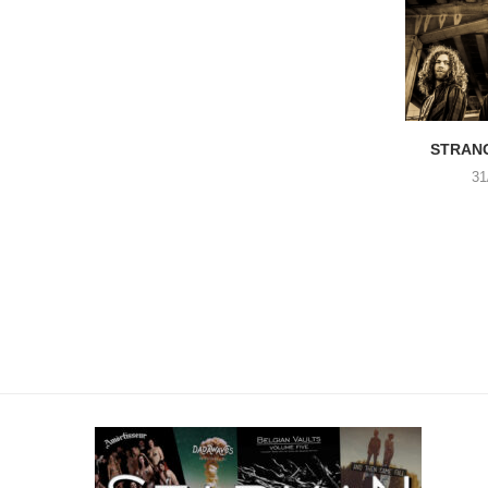
STRANG
31