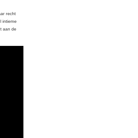
aar recht
 intieme
gt aan de