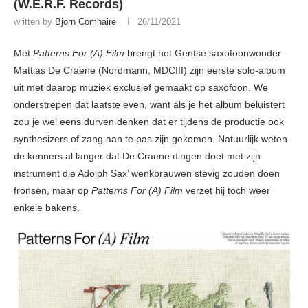
(W.E.R.F. Records)
written by
Björn Comhaire
26/11/2021
Met
Patterns For (A) Film
brengt het Gentse saxofoonwonder
Mattias De Craene (Nordmann, MDCIII) zijn eerste solo-album
uit met daarop muziek exclusief gemaakt op saxofoon. We
onderstrepen dat laatste even, want als je het album beluistert
zou je wel eens durven denken dat er tijdens de productie ook
synthesizers of zang aan te pas zijn gekomen. Natuurlijk weten
de kenners al langer dat De Craene dingen doet met zijn
instrument die Adolph Sax’ wenkbrauwen stevig zouden doen
fronsen, maar op
Patterns For (A) Film
verzet hij toch weer
enkele bakens.