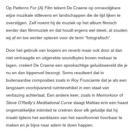
Op
Patterns For (A) Film
tekent De Craene op onnavolgbare
wijze muzikale stillevens en landschappen die de tijd lijken te
overstijgen. Zelf noemt hij de muziek op het album filmisch
eerder dan filmmuziek en dat houdt ergens wel steek, al zouden
wij af en toe eerder opteren voor de term “fotografisch”.
Door het gebruik van loopers en reverb maar ook door al dan
niet vertraagde en uitgerekte soundbytes boven mekaar te
lagen, creëert De Craene een spookachtige geluidswereld die je
nu en dan kippenvel bezorgt. Soms resulteert dat in
buitenaardse composities zoals in
Roy Frusciante
dat je als een
langzaam voorbijvarend ruimtevehikel in een staat van
verbazing achterlaat. Een andere keer, zoals in
Memorkoor
of
Steve O’Reilly’s Meditational Curve
slaagt Mattias erin een haast
ongemakkelijke intimiteit te creëren door elk geluidje dat hij
maakt tijdens het aanblazen van het saxofoonriet hoorbaar te
maken en je bijna naar adem te doen happen.