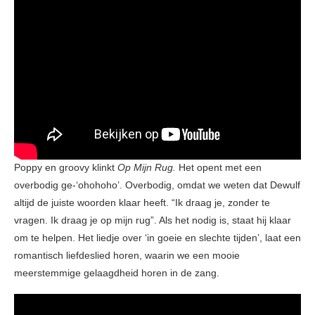
Poppy en groovy klinkt
Op Mijn Rug.
Het opent met een
overbodig ge-‘ohohoho’. Overbodig, omdat we weten dat Dewulf
altijd de juiste woorden klaar heeft. “Ik draag je, zonder te
vragen. Ik draag je op mijn rug”. Als het nodig is, staat hij klaar
om te helpen. Het liedje over ‘in goeie en slechte tijden’, laat een
romantisch liefdeslied horen, waarin we een mooie
meerstemmige gelaagdheid horen in de zang.