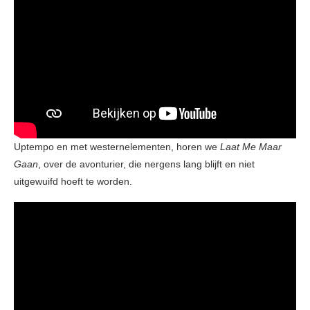
Uptempo en met westernelementen, horen we
Laat Me Maar
Gaan
, over de avonturier, die nergens lang blijft en niet
uitgewuifd hoeft te worden.