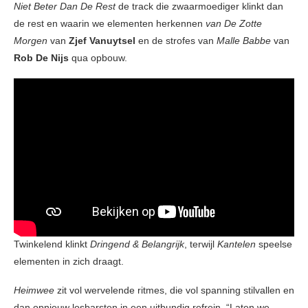
Niet Beter Dan De Rest
de track die zwaarmoediger klinkt dan
de rest en waarin we elementen herkennen
van De Zotte
Morgen
van
Zjef Vanuytsel
en de strofes van
Malle Babbe
van
Rob De Nijs
qua opbouw.
Twinkelend klinkt
Dringend & Belangrijk
, terwijl
Kantelen
speelse
elementen in zich draagt.
Heimwee
zit vol wervelende ritmes, die vol spanning stilvallen en
dan opnieuw losbarsten in een uitbundig refrein. “Laten we