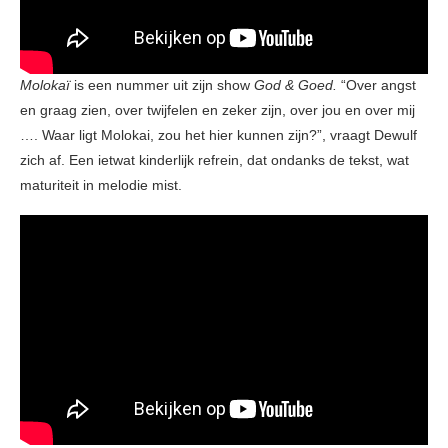
Molokaï
is een nummer uit zijn show
God & Goed.
“Over angst
en graag zien, over twijfelen en zeker zijn, over jou en over mij
…. Waar ligt Molokai, zou het hier kunnen zijn?”, vraagt Dewulf
zich af. Een ietwat kinderlijk refrein, dat ondanks de tekst, wat
maturiteit in melodie mist.