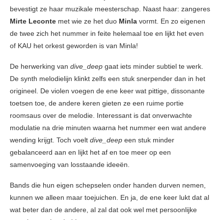
bevestigt ze haar muzikale meesterschap. Naast haar: zangeres
Mirte Leconte
met wie ze het duo
Minla
vormt. En zo eigenen
de twee zich het nummer in feite helemaal toe en lijkt het even
of KAU het orkest geworden is van Minla!
De herwerking van
dive_deep
gaat iets minder subtiel te werk.
De synth melodielijn klinkt zelfs een stuk snerpender dan in het
origineel. De violen voegen de ene keer wat pittige, dissonante
toetsen toe, de andere keren gieten ze een ruime portie
roomsaus over de melodie. Interessant is dat onverwachte
modulatie na drie minuten waarna het nummer een wat andere
wending krijgt. Toch voelt
dive_deep
een stuk minder
gebalanceerd aan en lijkt het af en toe meer op een
samenvoeging van losstaande ideeën.
Bands die hun eigen schepselen onder handen durven nemen,
kunnen we alleen maar toejuichen. En ja, de ene keer lukt dat al
wat beter dan de andere, al zal dat ook wel met persoonlijke