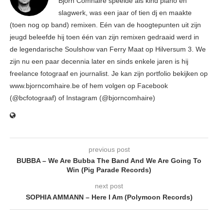
Björn Comhaire speelde als kind piano en
slagwerk, was een jaar of tien dj en maakte
(toen nog op band) remixen. Eén van de hoogtepunten uit zijn
jeugd beleefde hij toen één van zijn remixen gedraaid werd in
de legendarische Soulshow van Ferry Maat op Hilversum 3. We
zijn nu een paar decennia later en sinds enkele jaren is hij
freelance fotograaf en journalist. Je kan zijn portfolio bekijken op
www.bjorncomhaire.be of hem volgen op Facebook
(@bcfotograaf) of Instagram (@bjorncomhaire)
previous post
BUBBA – We Are Bubba The Band And We Are Going To
Win (Pig Parade Records)
next post
SOPHIA AMMANN – Here I Am (Polymoon Records)