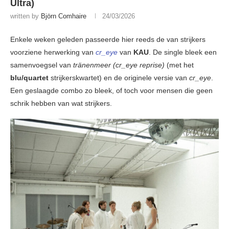
Ultra)
written by
Björn Comhaire
24/03/2026
Enkele weken geleden passeerde hier reeds de van strijkers
voorziene herwerking van
cr_eye
van
KAU
. De single bleek een
samenvoegsel van
tränenmeer (cr_eye reprise)
(met het
blu/quartet
strijkerskwartet) en de originele versie van
cr_eye
.
Een geslaagde combo zo bleek, of toch voor mensen die geen
schrik hebben van wat strijkers.