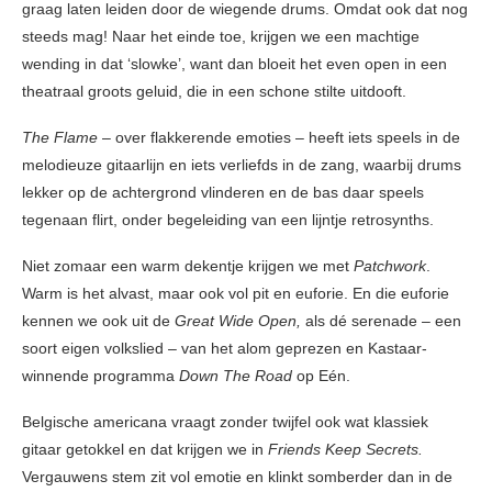
graag laten leiden door de wiegende drums. Omdat ook dat nog
steeds mag! Naar het einde toe, krijgen we een machtige
wending in dat ‘slowke’, want dan bloeit het even open in een
theatraal groots geluid, die in een schone stilte uitdooft.
The Flame
– over flakkerende emoties – heeft iets speels in de
melodieuze gitaarlijn en iets verliefds in de zang, waarbij drums
lekker op de achtergrond vlinderen en de bas daar speels
tegenaan flirt, onder begeleiding van een lijntje retrosynths.
Niet zomaar een warm dekentje krijgen we met
Patchwork
.
Warm is het alvast, maar ook vol pit en euforie. En die euforie
kennen we ook uit de
Great Wide Open,
als dé serenade – een
soort eigen volkslied – van het alom geprezen en Kastaar-
winnende programma
Down The Road
op Eén.
Belgische americana vraagt zonder twijfel ook wat klassiek
gitaar getokkel en dat krijgen we in
Friends Keep Secrets.
Vergauwens stem zit vol emotie en klinkt somberder dan in de