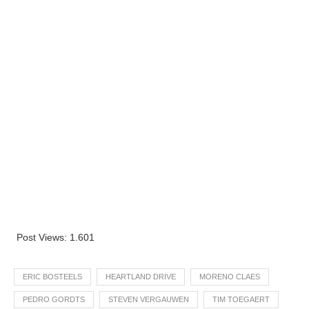
Post Views:
1.601
ERIC BOSTEELS
HEARTLAND DRIVE
MORENO CLAES
PEDRO GORDTS
STEVEN VERGAUWEN
TIM TOEGAERT