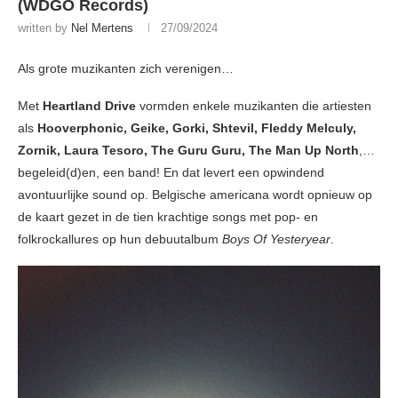
(WDGO Records)
written by
Nel Mertens
27/09/2024
Als grote muzikanten zich verenigen…
Met
Heartland Drive
vormden enkele muzikanten die artiesten
als
Hooverphonic, Geike, Gorki, Shtevil, Fleddy Melculy,
Zornik, Laura Tesoro, The Guru Guru, The Man Up North
,…
begeleid(d)en, een band! En dat levert een opwindend
avontuurlijke sound op. Belgische americana wordt opnieuw op
de kaart gezet in de tien krachtige songs met pop- en
folkrockallures op hun debuutalbum
Boys Of Yesteryear
.