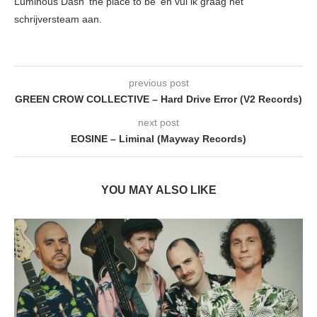
Luminous Dash 'the place to be' en vul ik graag het
schrijversteam aan.
previous post
GREEN CROW COLLECTIVE – Hard Drive Error (V2 Records)
next post
EOSINE – Liminal (Mayway Records)
YOU MAY ALSO LIKE