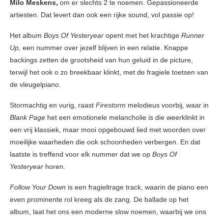
Milo Meskens,
om er slechts 2 te noemen. Gepassioneerde
artiesten. Dat levert dan ook een rijke sound, vol passie op!
Het album
Boys Of Yesteryear
opent met het krachtige
Runner
Up,
een nummer over jezelf blijven in een relatie. Knappe
backings zetten de grootsheid van hun geluid in de picture,
terwijl het ook o zo breekbaar klinkt, met de fragiele toetsen van
de vleugelpiano.
Stormachtig en vurig, raast
Firestorm
melodieus voorbij, waar in
Blank Page
het een emotionele melancholie is die weerklinkt in
een vrij klassiek, maar mooi opgebouwd lied met woorden over
moeilijke waarheden die ook schoonheden verbergen. En dat
laatste is treffend voor elk nummer dat we op
Boys Of
Yesteryear
horen.
Follow Your Down
is een fragieltrage track, waarin de piano een
even prominente rol kreeg als de zang. De ballade op het
album, laat het ons een moderne slow noemen, waarbij we ons