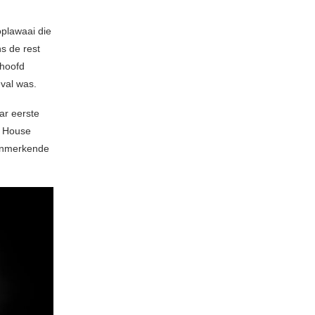
plawaai die
s de rest
 hoofd
eval was.
ar eerste
l House
kenmerkende