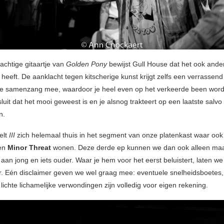
achtige gitaartje van
Golden Pony
bewijst Gull House dat het ook ande
 heeft. De aanklacht tegen kitscherige kunst krijgt zelfs een verrassend
 samenzang mee, waardoor je heel even op het verkeerde been wordt
uit dat het mooi geweest is en je alsnog trakteert op een laatste salvo
n.
elt
III
zich helemaal thuis in het segment van onze platenkast waar oo
en
Minor Threat
wonen. Deze derde ep kunnen we dan ook alleen ma
an jong en iets ouder. Waar je hem voor het eerst beluistert, laten we 
r. Eén disclaimer geven we wel graag mee: eventuele snelheidsboetes
 lichte lichamelijke verwondingen zijn volledig voor eigen rekening.