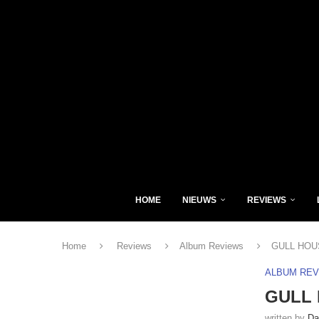
HOME
NIEUWS
REVIEWS
Home
Reviews
Album Reviews
GULL HOUS
ALBUM RE
GULL 
written by
Da