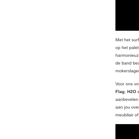
Met het surf
op het palet
harmonieuze
de band besl
mokerslage
Voor ons vo
Flag
,
H2O
aanbevelen a
aan jou ove
meubilair of