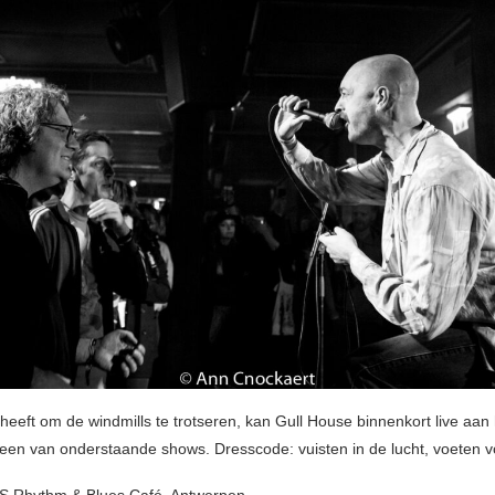
 heeft om de windmills te trotseren, kan Gull House binnenkort live aan
s een van onderstaande shows. Dresscode: vuisten in de lucht, voeten vo
DS Rhythm & Blues Café, Antwerpen