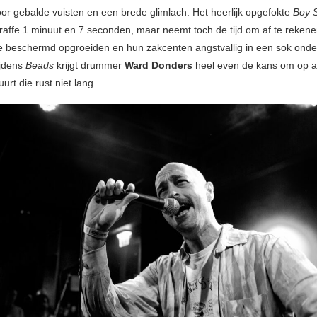
oor gebalde vuisten en een brede glimlach. Het heerlijk opgefokte
Boy 
traffe 1 minuut en 7 seconden, maar neemt toch de tijd om af te reken
ie beschermd opgroeiden en hun zakcenten angstvallig in een sok ond
ijdens
Beads
krijgt drummer
Ward Donders
heel even de kans om op 
urt die rust niet lang.