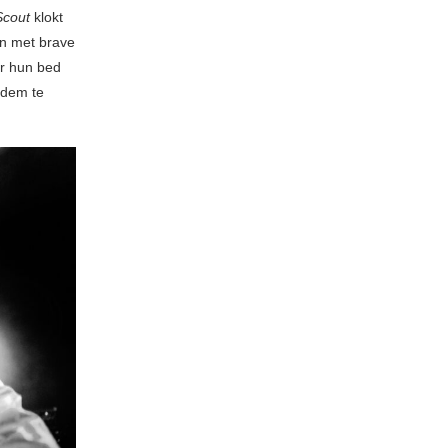
Scout
klokt
en met brave
er hun bed
adem te