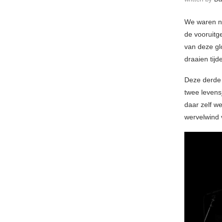
We waren no
de vooruitg
van deze gl
draaien tij
Deze derde 
twee levens
daar zelf w
wervelwind 