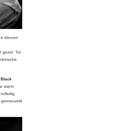
re kleuren
 gezet. Tot
 ritmische
k
Black
ar warm
volledig
, gesneuveld