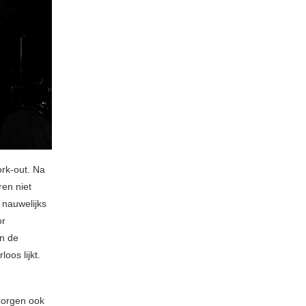
ork-out. Na
en niet
 nauwelijks
or
en de
oos lijkt.
zorgen ook