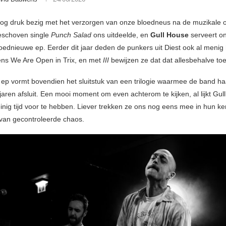
g druk bezig met het verzorgen van onze bloedneus na de muzikale o
eschoven single
Punch Salad
ons uitdeelde, en
Gull House
serveert on
oednieuwe ep. Eerder dit jaar deden de punkers uit Diest ook al menig
dens We Are Open in Trix, en met
III
bewijzen ze dat dat allesbehalve to
ep vormt bovendien het sluitstuk van een trilogie waarmee de band ha
jaren afsluit. Een mooi moment om even achterom te kijken, al lijkt Gul
einig tijd voor te hebben. Liever trekken ze ons nog eens mee in hun 
van gecontroleerde chaos.