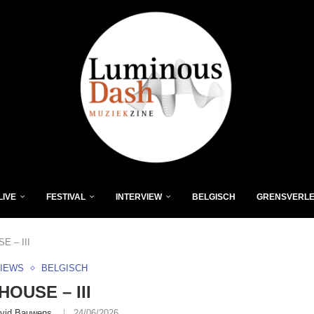
LIVE
FESTIVAL
INTERVIEW
BELGISCH
GRENSVERL
E – III
VIEWS
BELGISCH
HOUSE – III
vid Bauwens
24/06/2026