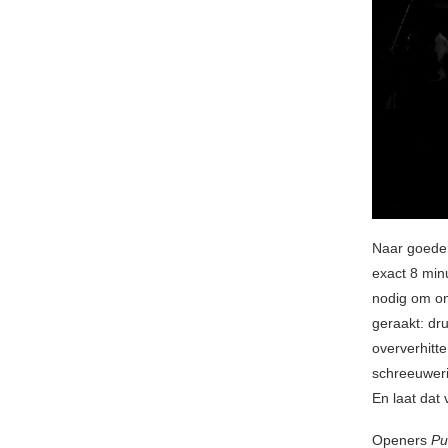
Naar goede 
exact 8 min
nodig om on
geraakt: dru
oververhitt
schreeuweri
En laat dat 
Openers
Pu