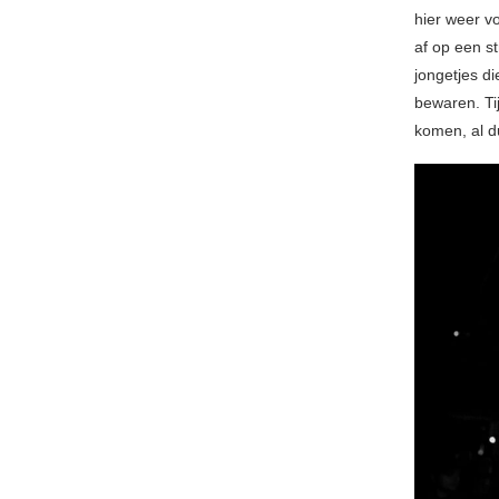
hier weer v
af op een s
jongetjes d
bewaren. T
komen, al du