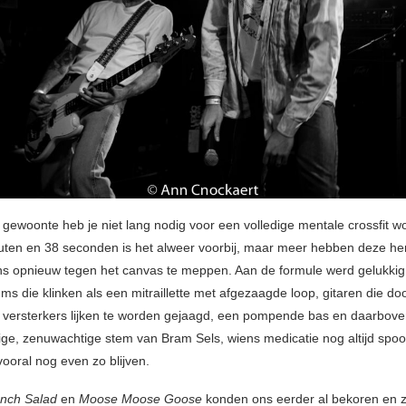
gewoonte heb je niet lang nodig voor een volledige mentale crossfit w
uten en 38 seconden is het alweer voorbij, maar meer hebben deze her
s opnieuw tegen het canvas te meppen. Aan de formule werd gelukkig
ms die klinken als een mitraillette met afgezaagde loop, gitaren die do
e versterkers lijken te worden gejaagd, een pompende bas en daarbov
ge, zenuwachtige stem van Bram Sels, wiens medicatie nog altijd spoorl
vooral nog even zo blijven.
nch Salad
en
Moose Moose Goose
konden ons eerder al bekoren en 