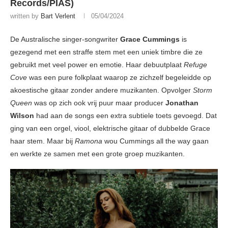
Records/PIAS)
written by
Bart Verlent
05/04/2024
De Australische singer-songwriter
Grace Cummings
is
gezegend met een straffe stem met een uniek timbre die ze
gebruikt met veel power en emotie. Haar debuutplaat
Refuge
Cove
was een pure folkplaat waarop ze zichzelf begeleidde op
akoestische gitaar zonder andere muzikanten. Opvolger
Storm
Queen
was op zich ook vrij puur maar producer
Jonathan
Wilson
had aan de songs een extra subtiele toets gevoegd. Dat
ging van een orgel, viool, elektrische gitaar of dubbelde Grace
haar stem. Maar bij
Ramona
wou Cummings all the way gaan
en werkte ze samen met een grote groep muzikanten.