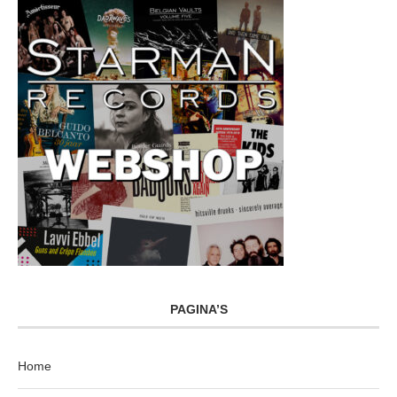
PAGINA’S
Home