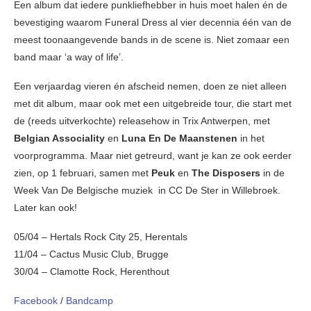
Een album dat iedere punkliefhebber in huis moet halen én de
bevestiging waarom Funeral Dress al vier decennia één van de
meest toonaangevende bands in de scene is. Niet zomaar een
band maar ‘a way of life’.
Een verjaardag vieren én afscheid nemen, doen ze niet alleen
met dit album, maar ook met een uitgebreide tour, die start met
de (reeds uitverkochte) releasehow in Trix Antwerpen, met
Belgian Associality
en
Luna En De Maanstenen
in het
voorprogramma. Maar niet getreurd, want je kan ze ook eerder
zien, op 1 februari, samen met
Peuk
en
The Disposers
in de
Week Van De Belgische muziek in CC De Ster in Willebroek.
Later kan ook!
05/04 – Hertals Rock City 25, Herentals
11/04 – Cactus Music Club, Brugge
30/04 – Clamotte Rock, Herenthout
Facebook
/
Bandcamp