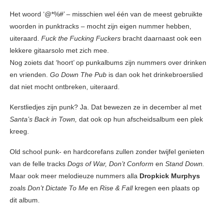
Het woord ‘@*%#’ – misschien wel één van de meest gebruikte
woorden in punktracks – mocht zijn eigen nummer hebben,
uiteraard.
Fuck the Fucking Fuckers
bracht daarnaast ook een
lekkere gitaarsolo met zich mee.
Nog zoiets dat ‘hoort’ op punkalbums zijn nummers over drinken
en vrienden.
Go Down The Pub
is dan ook het drinkebroerslied
dat niet mocht ontbreken, uiteraard.
Kerstliedjes zijn punk? Ja. Dat bewezen ze in december al met
Santa’s Back in Town,
dat ook op hun afscheidsalbum een plek
kreeg.
Old school punk- en hardcorefans zullen zonder twijfel genieten
van de felle tracks
Dogs of War, Don’t Conform
en
Stand Down.
Maar ook meer melodieuze nummers alla
Dropkick Murphys
zoals
Don’t Dictate To Me
en
Rise & Fall
kregen een plaats op
dit album.