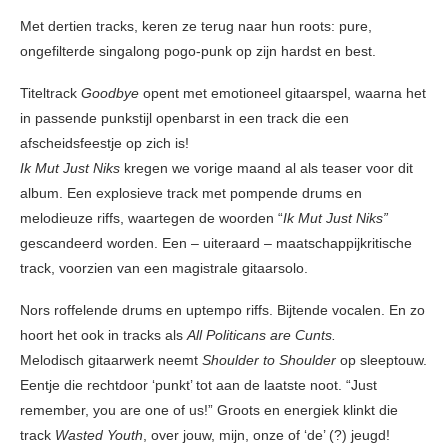
Met dertien tracks, keren ze terug naar hun roots: pure,
ongefilterde singalong pogo-punk op zijn hardst en best.
Titeltrack
Goodbye
opent met emotioneel gitaarspel, waarna het
in passende punkstijl openbarst in een track die een
afscheidsfeestje op zich is!
Ik Mut Just Niks
kregen we vorige maand al als teaser voor dit
album. Een explosieve track met pompende drums en
melodieuze riffs, waartegen de woorden “
Ik
Mut Just Niks”
gescandeerd worden. Een – uiteraard – maatschappijkritische
track, voorzien van een magistrale gitaarsolo.
Nors roffelende drums en uptempo riffs. Bijtende vocalen. En zo
hoort het ook in tracks als
All Politicans are Cunts.
Melodisch gitaarwerk neemt
Shoulder to Shoulder
op sleeptouw.
Eentje die rechtdoor ‘punkt’ tot aan de laatste noot. “Just
remember, you are one of us!” Groots en energiek klinkt die
track
Wasted Youth
, over jouw, mijn, onze of ‘de’ (?) jeugd!