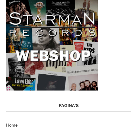
PAGINA’S
Home