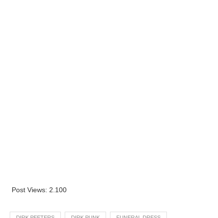
Post Views:
2.100
DIRK PEETERS
DIRK PUNK
FUNERAL DRESS