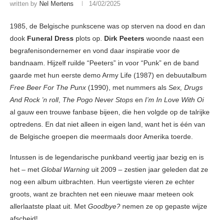
written by
Nel Mertens
14/02/2025
1985, de Belgische punkscene was op sterven na dood en dan
dook
Funeral Dress
plots op.
Dirk Peeters
woonde naast een
begrafenisondernemer en vond daar inspiratie voor de
bandnaam. Hijzelf ruilde “Peeters” in voor “Punk” en de band
gaarde met hun eerste demo Army Life (1987) en debuutalbum
Free Beer For The Punx
(1990), met nummers als
Sex, Drugs
And Rock ’n roll
,
The Pogo Never Stops
en
I’m In Love With Oi
al gauw een trouwe fanbase bijeen, die hen volgde op de talrijke
optredens. En dat niet alleen in eigen land, want het is één van
de Belgische groepen die meermaals door Amerika toerde.
Intussen is de legendarische punkband veertig jaar bezig en is
het – met
Global Warning
uit 2009 – zestien jaar geleden dat ze
nog een album uitbrachten. Hun veertigste vieren ze echter
groots, want ze brachten net een nieuwe maar meteen ook
allerlaatste plaat uit. Met
Goodbye?
nemen ze op gepaste wijze
afscheid!