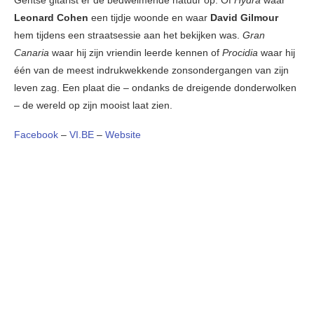
Gentse gitarist er de bedwelmende natuur op. Of
Hydra
waar
Leonard Cohen
een tijdje woonde en waar
David Gilmour
hem tijdens een straatsessie aan het bekijken was.
Gran
Canaria
waar hij zijn vriendin leerde kennen of
Procidia
waar hij
één van de meest indrukwekkende zonsondergangen van zijn
leven zag. Een plaat die – ondanks de dreigende donderwolken
– de wereld op zijn mooist laat zien.
Facebook
–
VI.BE
–
Website