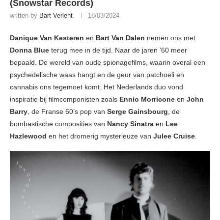
(Snowstar Records)
written by
Bart Verlent
18/03/2024
Danique Van Kesteren
en
Bart Van Dalen
nemen ons met
Donna Blue
terug mee in de tijd. Naar de jaren ’60 meer
bepaald. De wereld van oude spionagefilms, waarin overal een
psychedelische waas hangt en de geur van patchoeli en
cannabis ons tegemoet komt. Het Nederlands duo vond
inspiratie bij filmcomponisten zoals
Ennio Morricone
en
John
Barry
, de Franse 60’s pop van
Serge Gainsbourg
, de
bombastische composities van
Nancy Sinatra
en
Lee
Hazlewood
en het dromerig mysterieuze van
Julee Cruise
.