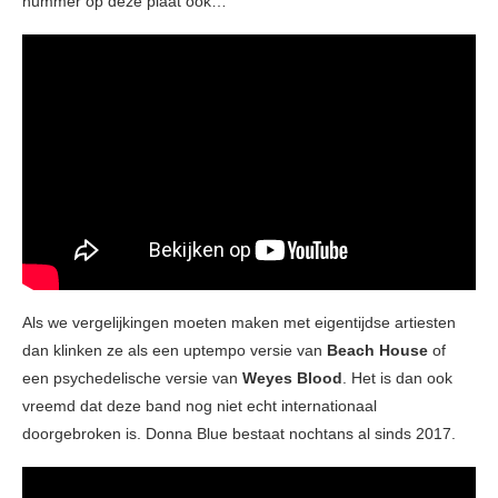
nummer op deze plaat ook…
Als we vergelijkingen moeten maken met eigentijdse artiesten
dan klinken ze als een uptempo versie van
Beach House
of
een psychedelische versie van
Weyes Blood
. Het is dan ook
vreemd dat deze band nog niet echt internationaal
doorgebroken is. Donna Blue bestaat nochtans al sinds 2017.